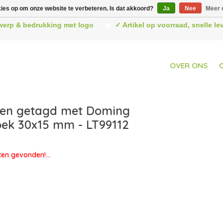
kies op om onze website te verbeteren. Is dat akkoord?
Ja
Nee
Meer 
werp & bedrukking met logo
✓ Artikel op voorraad, snelle l
OVER ONS
ten getagd met Doming
ek 30x15 mm - LT99112
en gevonden!...