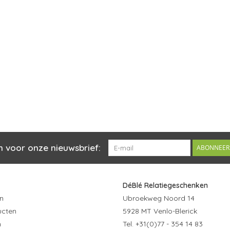
n voor onze nieuwsbrief:
ABONNEER
DéBlé Relatiegeschenken
n
Ubroekweg Noord 14
ucten
5928 MT Venlo-Blerick
n
Tel. +31(0)77 - 354 14 83