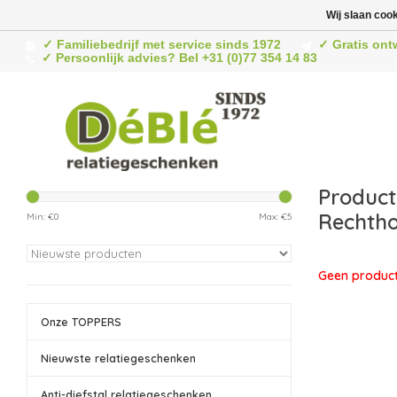
Wij slaan coo
✓ Familiebedrijf met service sinds 1972
✓ Gratis ont
✓ Persoonlijk advies? Bel +31 (0)77 354 14 83
Produc
Rechtho
Min: €
0
Max: €
5
Geen product
Onze TOPPERS
Nieuwste relatiegeschenken
Anti-diefstal relatiegeschenken