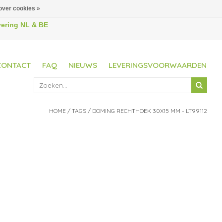
over cookies »
evering NL & BE
CONTACT
FAQ
NIEUWS
LEVERINGSVOORWAARDEN
HOME
/
TAGS
/
DOMING RECHTHOEK 30X15 MM - LT99112