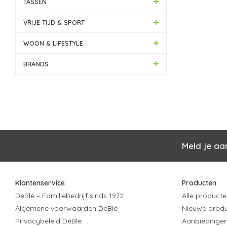
TASSEN
VRIJE TIJD & SPORT
WOON & LIFESTYLE
BRANDS
Meld je aa
Klantenservice
Producten
DéBlé – Familiebedrijf sinds 1972
Alle producte
Algemene voorwaarden DéBlé
Nieuwe prod
Privacybeleid DéBlé
Aanbiedinge