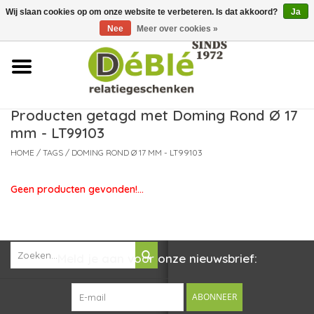
Wij slaan cookies op om onze website te verbeteren. Is dat akkoord?
Ja
Over ons
Nee
Meer over cookies »
Contact
FAQ
Producten getagd met Doming Rond Ø 17
mm - LT99103
Nieuws
HOME
/
TAGS
/
DOMING ROND Ø 17 MM - LT99103
Leveringsvoorwaarden
Geen producten gevonden!...
Meld je aan voor onze nieuwsbrief:
ABONNEER