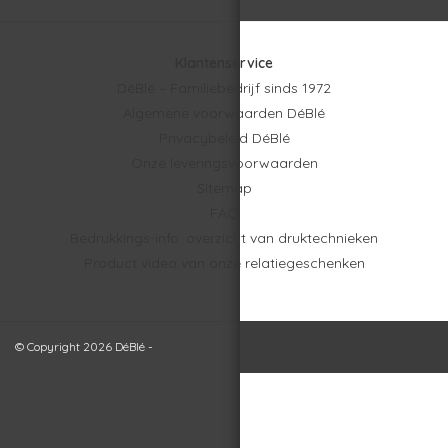
Klantenservice
DéBlé – Familiebedrijf sinds 1972
Algemene voorwaarden DéBlé
Privacybeleid DéBlé
Onze leveringsvoorwaarden
Sitemap
FAQ
Bedrukkings-info: overzicht van druktechnieken
Product video van onze relatiegeschenken
© Copyright 2026 DéBlé -