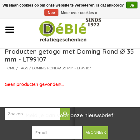
Wij slaan cookies op om onze website te verbeteren. Is dat akkoord?
Ja
Over ons
Nee
Meer over cookies »
Contact
FAQ
Producten getagd met Doming Rond Ø 35
mm - LT99107
Nieuws
HOME
/
TAGS
/
DOMING ROND Ø 35 MM - LT99107
Leveringsvoorwaarden
Geen producten gevonden!...
Meld je aan voor onze nieuwsbrief:
ABONNEER