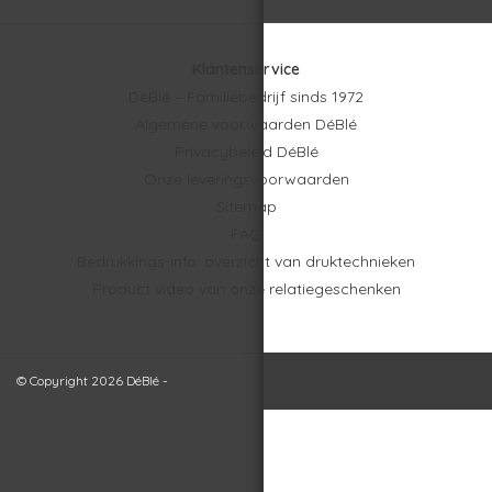
Klantenservice
DéBlé – Familiebedrijf sinds 1972
Algemene voorwaarden DéBlé
Privacybeleid DéBlé
Onze leveringsvoorwaarden
Sitemap
FAQ
Bedrukkings-info: overzicht van druktechnieken
Product video van onze relatiegeschenken
© Copyright 2026 DéBlé -