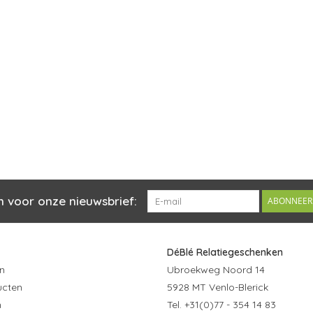
n voor onze nieuwsbrief:
ABONNEER
DéBlé Relatiegeschenken
n
Ubroekweg Noord 14
ucten
5928 MT Venlo-Blerick
n
Tel. +31(0)77 - 354 14 83