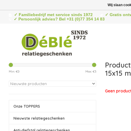
Wij slaan coo
✓ Familiebedrijf met service sinds 1972
✓ Gratis ont
✓ Persoonlijk advies? Bel +31 (0)77 354 14 83
Product
15x15 m
Min: €
0
Max: €
5
Geen product
Onze TOPPERS
Nieuwste relatiegeschenken
Anti-diefstal relatiegeschenken