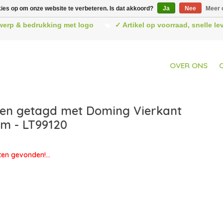
kies op om onze website te verbeteren. Is dat akkoord?
Ja
Nee
Meer 
werp & bedrukking met logo
✓ Artikel op voorraad, snelle l
OVER ONS
en getagd met Doming Vierkant
m - LT99120
en gevonden!...