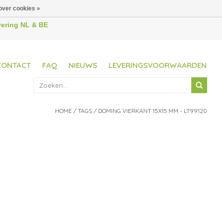
over cookies »
evering NL & BE
CONTACT
FAQ
NIEUWS
LEVERINGSVOORWAARDEN
HOME
/
TAGS
/
DOMING VIERKANT 15X15 MM - LT99120