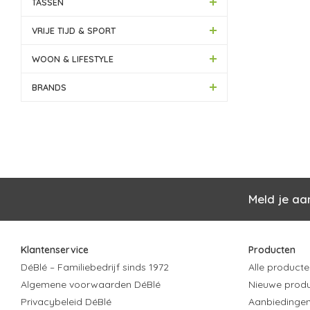
TASSEN
VRIJE TIJD & SPORT
WOON & LIFESTYLE
BRANDS
Meld je aa
Klantenservice
Producten
DéBlé – Familiebedrijf sinds 1972
Alle producte
Algemene voorwaarden DéBlé
Nieuwe prod
Privacybeleid DéBlé
Aanbiedinge