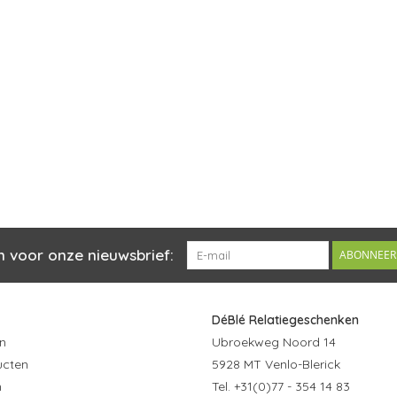
n voor onze nieuwsbrief:
ABONNEER
DéBlé Relatiegeschenken
n
Ubroekweg Noord 14
ucten
5928 MT Venlo-Blerick
n
Tel. +31(0)77 - 354 14 83