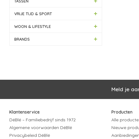
TASSEN
VRIJE TIJD & SPORT
WOON & LIFESTYLE
BRANDS
Meld je aa
Klantenservice
Producten
DéBlé – Familiebedrijf sinds 1972
Alle producte
Algemene voorwaarden DéBlé
Nieuwe prod
Privacybeleid DéBlé
Aanbiedinge