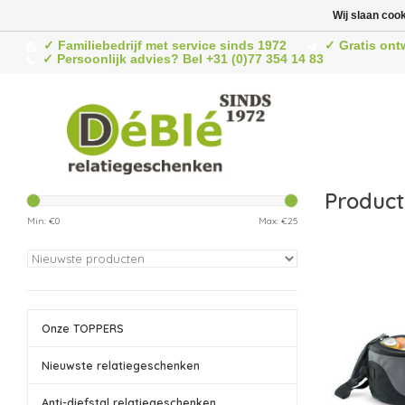
Wij slaan coo
✓ Familiebedrijf met service sinds 1972
✓ Gratis ont
✓ Persoonlijk advies? Bel +31 (0)77 354 14 83
Product
Min: €
0
Max: €
25
Onze TOPPERS
Nieuwste relatiegeschenken
Anti-diefstal relatiegeschenken