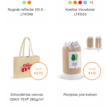
+2
Rugzak reflectie 210 D -
Koeltas Vouwbaar
LT91398
LT91533
vanaf
vanaf
€2,02
€4,16
Schoudertas canvas
Plunjetas jute katoen
OEKO-TEX® 280g/m²
45x10x33cm - LT95161