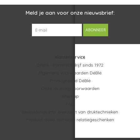
Meld je aan voor onze nieuwsbrief:
ABONNEER
Klantenservice
DéBlé – Familiebedrijf sinds 1972
Algemene voorwaarden DéBlé
Privacybeleid DéBlé
Onze leveringsvoorwaarden
Sitemap
FAQ
Bedrukkings-info: overzicht van druktechnieken
Product video van onze relatiegeschenken