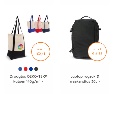
vanaf
vanaf
€2,41
€16,58
Draagtas OEKO-TEX®
Laptop rugzak &
katoen 140g/m² -
weekendtas 30L -
LT95248
LT95291