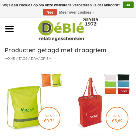
Wij slaan cookies op om onze website te verbeteren. Is dat akkoord?
Ja
Over ons
Nee
Meer over cookies »
Contact
FAQ
Producten getagd met draagriem
HOME
/
TAGS
/
DRAAGRIEM
Nieuws
Leveringsvoorwaarden
vanaf
vanaf
€0,71
€3,69