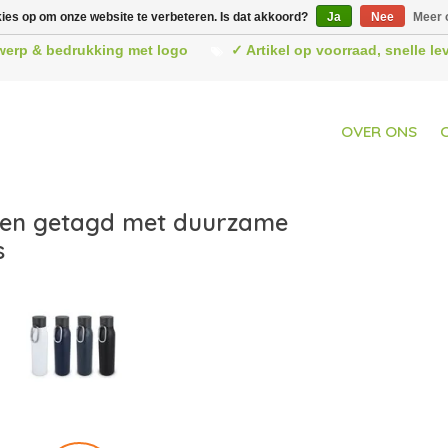
kies op om onze website te verbeteren. Is dat akkoord?
Ja
Nee
Meer 
werp & bedrukking met logo
✓ Artikel op voorraad, snelle l
OVER ONS
ten getagd met duurzame
s