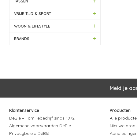
TASSEN
VRIJE TIJD & SPORT
WOON & LIFESTYLE
BRANDS
Meld je aa
Klantenservice
Producten
DéBlé – Familiebedrijf sinds 1972
Alle producte
Algemene voorwaarden DéBlé
Nieuwe prod
Privacybeleid DéBlé
Aanbiedinge