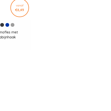
vanaf
€6,49
mofles met
abijnhaak