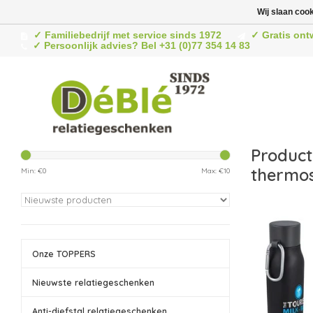
Wij slaan coo
✓ Familiebedrijf met service sinds 1972
✓ Gratis ont
✓ Persoonlijk advies? Bel +31 (0)77 354 14 83
Produc
thermo
Min: €
0
Max: €
10
Onze TOPPERS
Nieuwste relatiegeschenken
Anti-diefstal relatiegeschenken