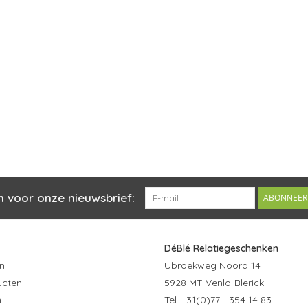
n voor onze nieuwsbrief:
ABONNEER
DéBlé Relatiegeschenken
n
Ubroekweg Noord 14
ucten
5928 MT Venlo-Blerick
n
Tel. +31(0)77 - 354 14 83