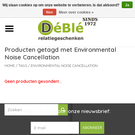
Wij slaan cookies op om onze website te verbeteren. Is dat akkoord?
Ja
Over ons
Nee
Meer over cookies »
Contact
FAQ
Producten getagd met Environmental
Noise Cancellation
Nieuws
HOME
/
TAGS
/
ENVIRONMENTAL NOISE CANCELLATION
Leveringsvoorwaarden
Geen producten gevonden!...
Meld je aan voor onze nieuwsbrief:
ABONNEER