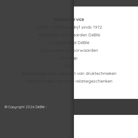
Klantenservice
DéBlé – Familiebedrijf sinds 1972
Algemene voorwaarden DéBlé
Privacybeleid DéBlé
Onze leveringsvoorwaarden
Sitemap
FAQ
Bedrukkings-info: overzicht van druktechnieken
Product video van onze relatiegeschenken
© Copyright 2026 DéBlé -