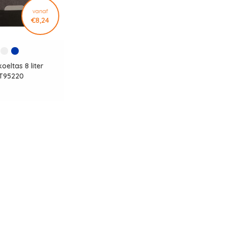
vanaf
€8,24
oeltas 8 liter
T95220