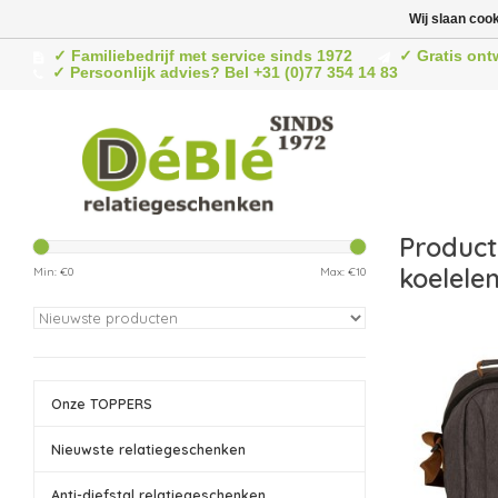
Wij slaan coo
✓ Familiebedrijf met service sinds 1972
✓ Gratis ont
✓ Persoonlijk advies? Bel +31 (0)77 354 14 83
Product
koelele
Min: €
0
Max: €
10
Onze TOPPERS
Nieuwste relatiegeschenken
Anti-diefstal relatiegeschenken