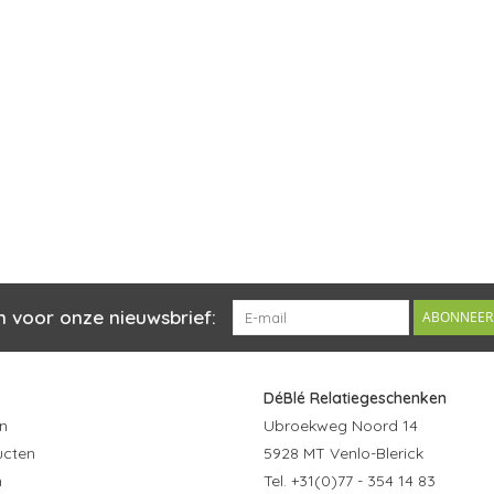
n voor onze nieuwsbrief:
ABONNEER
DéBlé Relatiegeschenken
n
Ubroekweg Noord 14
ucten
5928 MT Venlo-Blerick
n
Tel. +31(0)77 - 354 14 83