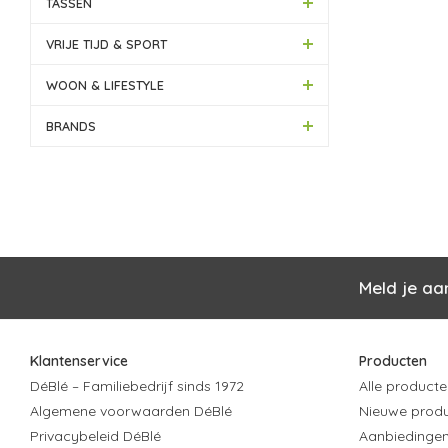
TASSEN
VRIJE TIJD & SPORT
WOON & LIFESTYLE
BRANDS
Meld je aa
Klantenservice
Producten
DéBlé – Familiebedrijf sinds 1972
Alle producte
Algemene voorwaarden DéBlé
Nieuwe prod
Privacybeleid DéBlé
Aanbiedinge