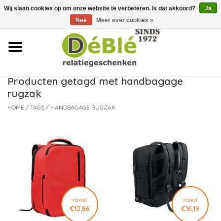
Wij slaan cookies op om onze website te verbeteren. Is dat akkoord?
Ja
Over ons
Nee
Meer over cookies »
Contact
FAQ
Producten getagd met handbagage
rugzak
Nieuws
HOME
/
TAGS
/
HANDBAGAGE RUGZAK
Leveringsvoorwaarden
vanaf
vanaf
€12,86
€16,19