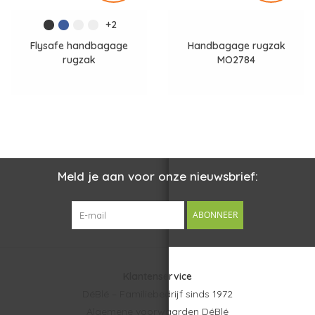
+2
Flysafe handbagage
Handbagage rugzak
rugzak
MO2784
Meld je aan voor onze nieuwsbrief:
ABONNEER
Klantenservice
DéBlé – Familiebedrijf sinds 1972
Algemene voorwaarden DéBlé