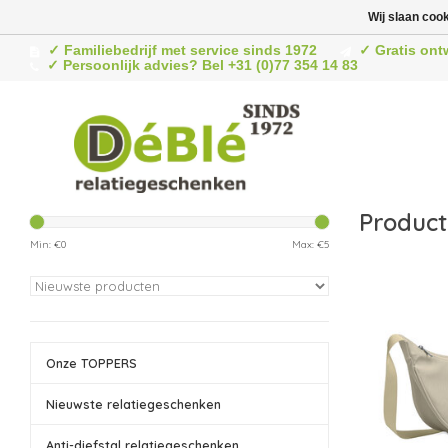
Wij slaan coo
✓ Familiebedrijf met service sinds 1972
✓ Gratis ont
✓ Persoonlijk advies? Bel +31 (0)77 354 14 83
Product
Min: €
0
Max: €
5
Onze TOPPERS
Nieuwste relatiegeschenken
Anti-diefstal relatiegeschenken