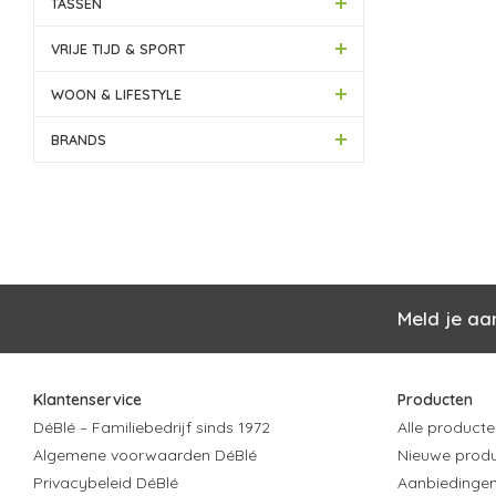
TASSEN
VRIJE TIJD & SPORT
WOON & LIFESTYLE
BRANDS
Meld je aa
Klantenservice
Producten
DéBlé – Familiebedrijf sinds 1972
Alle producte
Algemene voorwaarden DéBlé
Nieuwe prod
Privacybeleid DéBlé
Aanbiedinge