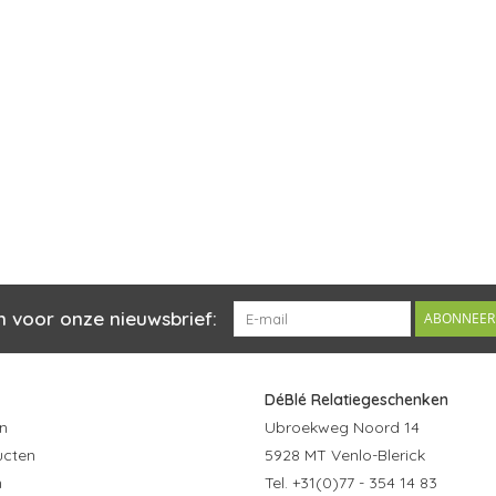
n voor onze nieuwsbrief:
ABONNEER
DéBlé Relatiegeschenken
n
Ubroekweg Noord 14
ucten
5928 MT Venlo-Blerick
n
Tel. +31(0)77 - 354 14 83