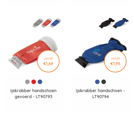
vanaf
vanaf
€1,69
€1,95
Ijskrabber handschoen
Ijskrabber handschoen -
gevoerd - LT90793
LT90794