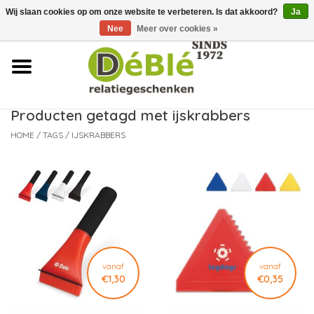
Wij slaan cookies op om onze website te verbeteren. Is dat akkoord?
Ja
Over ons
Nee
Meer over cookies »
Contact
FAQ
Producten getagd met ijskrabbers
HOME
/
TAGS
/
IJSKRABBERS
Nieuws
Leveringsvoorwaarden
vanaf
vanaf
€1,30
€0,35