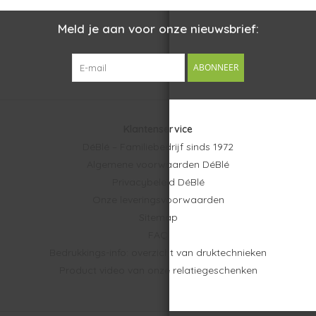
Meld je aan voor onze nieuwsbrief:
ABONNEER
Klantenservice
DéBlé – Familiebedrijf sinds 1972
Algemene voorwaarden DéBlé
Privacybeleid DéBlé
Onze leveringsvoorwaarden
Sitemap
FAQ
Bedrukkings-info: overzicht van druktechnieken
Product video van onze relatiegeschenken