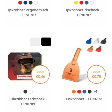
Ijskrabber ergonomisch
Ijskrabber driehoek -
- LT90783
LT90787
vanaf
vanaf
€0,46
€0,78
+1
IJskrabber rechthoek -
IJskrabber - LT90792
LT90789