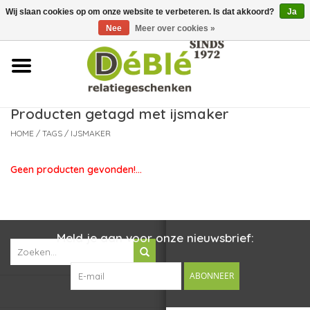
Wij slaan cookies op om onze website te verbeteren. Is dat akkoord?
Ja
Over ons
Nee
Meer over cookies »
Contact
FAQ
Producten getagd met ijsmaker
HOME
/
TAGS
/
IJSMAKER
Nieuws
Geen producten gevonden!...
Leveringsvoorwaarden
Meld je aan voor onze nieuwsbrief:
ABONNEER