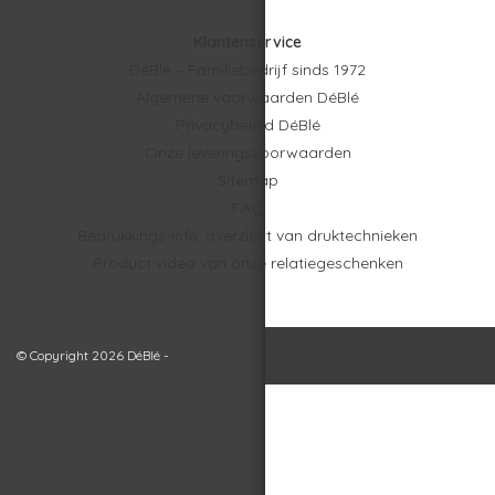
Klantenservice
DéBlé – Familiebedrijf sinds 1972
Algemene voorwaarden DéBlé
Privacybeleid DéBlé
Onze leveringsvoorwaarden
Sitemap
FAQ
Bedrukkings-info: overzicht van druktechnieken
Product video van onze relatiegeschenken
© Copyright 2026 DéBlé -