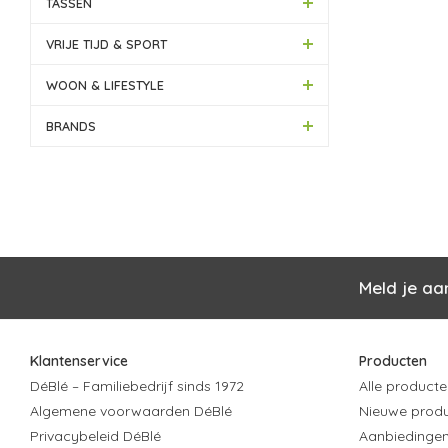
TASSEN
VRIJE TIJD & SPORT
WOON & LIFESTYLE
BRANDS
Meld je aa
Klantenservice
Producten
DéBlé – Familiebedrijf sinds 1972
Alle producte
Algemene voorwaarden DéBlé
Nieuwe prod
Privacybeleid DéBlé
Aanbiedinge