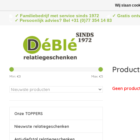
Wij slaan coo
✓ Familiebedrijf met service sinds 1972
✓ Gratis ont
✓ Persoonlijk advies? Bel +31 (0)77 354 14 83
Product
Min: €
0
Max: €
5
Geen product
Onze TOPPERS
Nieuwste relatiegeschenken
Anti-diefstal relatiegeschenken