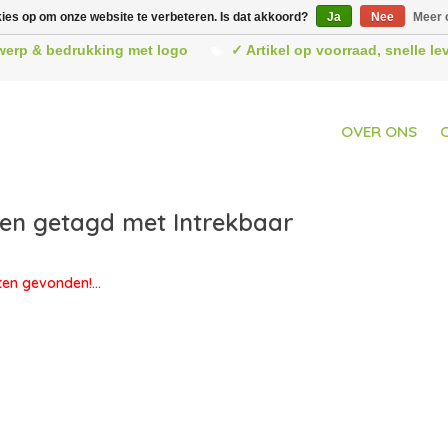
kies op om onze website te verbeteren. Is dat akkoord?
Ja
Nee
Meer 
werp & bedrukking met logo
✓ Artikel op voorraad, snelle l
OVER ONS
en getagd met Intrekbaar
en gevonden!...