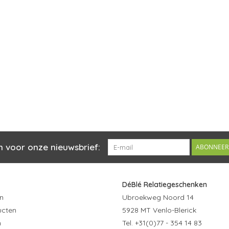
n voor onze nieuwsbrief:
ABONNEER
DéBlé Relatiegeschenken
n
Ubroekweg Noord 14
ucten
5928 MT Venlo-Blerick
n
Tel. +31(0)77 - 354 14 83