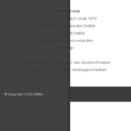
Klantenservice
DéBlé – Familiebedrijf sinds 1972
Algemene voorwaarden DéBlé
Privacybeleid DéBlé
Onze leveringsvoorwaarden
Sitemap
FAQ
Bedrukkings-info: overzicht van druktechnieken
Product video van onze relatiegeschenken
© Copyright 2026 DéBlé -