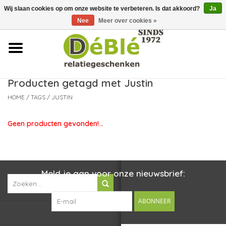
Wij slaan cookies op om onze website te verbeteren. Is dat akkoord?
Ja
Over ons
Nee
Meer over cookies »
Contact
FAQ
Producten getagd met Justin
HOME
/
TAGS
/
JUSTIN
Nieuws
Geen producten gevonden!...
Leveringsvoorwaarden
Meld je aan voor onze nieuwsbrief:
ABONNEER