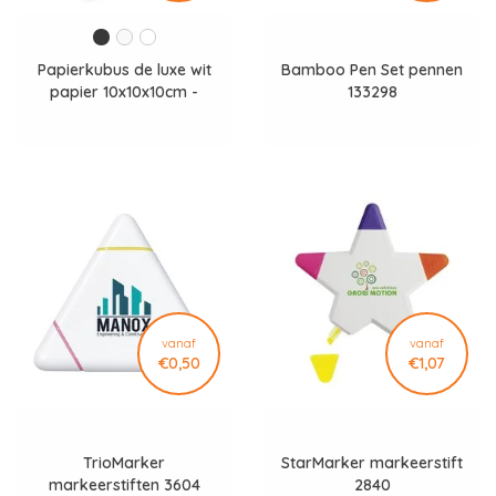
Papierkubus de luxe wit
Bamboo Pen Set pennen
papier 10x10x10cm -
133298
LT91767
vanaf
vanaf
€0,50
€1,07
TrioMarker
StarMarker markeerstift
markeerstiften 3604
2840