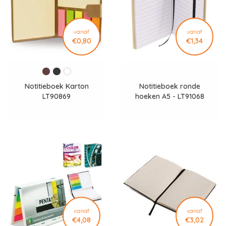
vanaf
vanaf
€0,80
€1,34
Notitieboek Karton
Notitieboek ronde
LT90869
hoeken A5 - LT91068
vanaf
vanaf
€4,08
€3,02