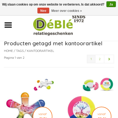
Wij slaan cookies op om onze website te verbeteren. Is dat akkoord?
Ja
Over ons
Nee
Meer over cookies »
Contact
FAQ
Producten getagd met kantoorartikel
HOME
/
TAGS
/
KANTOORARTIKEL
Nieuws
Pagina 1 van 2
1
2
Leveringsvoorwaarden
vanaf
vanaf