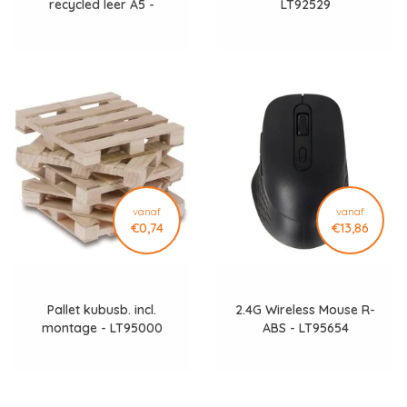
recycled leer A5 -
LT92529
LT92522
vanaf
vanaf
€0,74
€13,86
Pallet kubusb. incl.
2.4G Wireless Mouse R-
montage - LT95000
ABS - LT95654