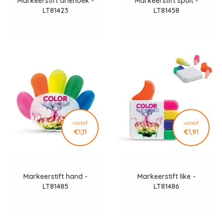
Markeerstift driehoek -
Markeerstift spuit -
LT81423
LT81458
vanaf
vanaf
€1,11
€1,91
Markeerstift hand -
Markeerstift like -
LT81485
LT81486