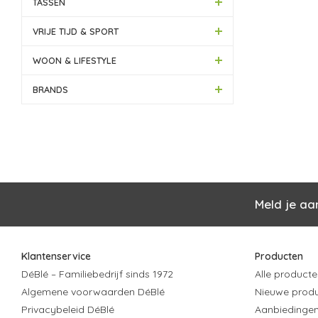
TASSEN
VRIJE TIJD & SPORT
WOON & LIFESTYLE
BRANDS
Meld je aa
Klantenservice
Producten
DéBlé – Familiebedrijf sinds 1972
Alle producte
Algemene voorwaarden DéBlé
Nieuwe prod
Privacybeleid DéBlé
Aanbiedinge