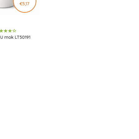
€5,17
U mok LT50191