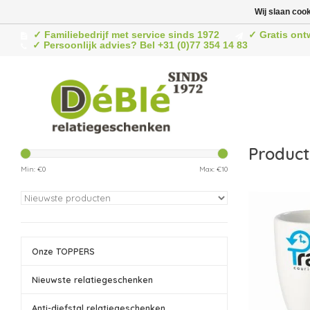
Wij slaan coo
✓ Familiebedrijf met service sinds 1972
✓ Gratis ont
✓ Persoonlijk advies? Bel +31 (0)77 354 14 83
Product
Min: €
0
Max: €
10
Onze TOPPERS
Nieuwste relatiegeschenken
Anti-diefstal relatiegeschenken