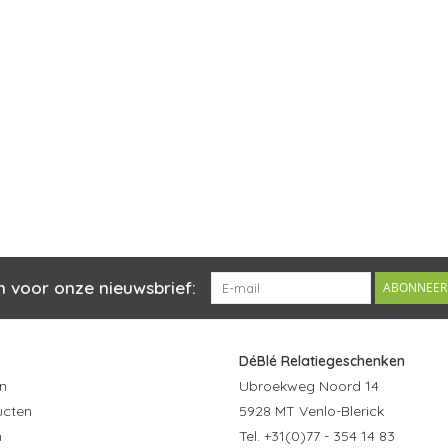
n voor onze nieuwsbrief:
ABONNEER
DéBlé Relatiegeschenken
n
Ubroekweg Noord 14
ucten
5928 MT Venlo-Blerick
n
Tel. +31(0)77 - 354 14 83