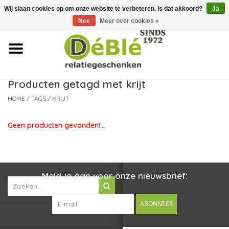
Wij slaan cookies op om onze website te verbeteren. Is dat akkoord?
Ja
Over ons
Nee
Meer over cookies »
Contact
FAQ
Producten getagd met krijt
HOME
/
TAGS
/
KRIJT
Nieuws
Geen producten gevonden!...
Leveringsvoorwaarden
Meld je aan voor onze nieuwsbrief:
ABONNEER