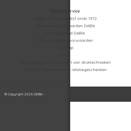
Klantenservice
DéBlé – Familiebedrijf sinds 1972
Algemene voorwaarden DéBlé
Privacybeleid DéBlé
Onze leveringsvoorwaarden
Sitemap
FAQ
Bedrukkings-info: overzicht van druktechnieken
Product video van onze relatiegeschenken
© Copyright 2026 DéBlé -