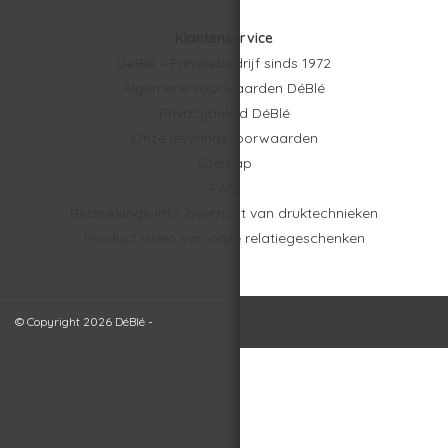
Klantenservice
DéBlé – Familiebedrijf sinds 1972
Algemene voorwaarden DéBlé
Privacybeleid DéBlé
Onze leveringsvoorwaarden
Sitemap
FAQ
Bedrukkings-info: overzicht van druktechnieken
Product video van onze relatiegeschenken
© Copyright 2026 DéBlé -