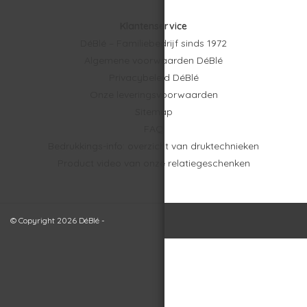
Klantenservice
DéBlé – Familiebedrijf sinds 1972
Algemene voorwaarden DéBlé
Privacybeleid DéBlé
Onze leveringsvoorwaarden
Sitemap
FAQ
Bedrukkings-info: overzicht van druktechnieken
Product video van onze relatiegeschenken
© Copyright 2026 DéBlé -