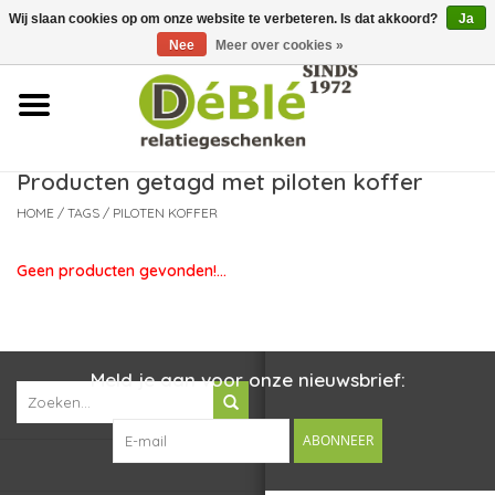
Wij slaan cookies op om onze website te verbeteren. Is dat akkoord?
Ja
Over ons
Nee
Meer over cookies »
Contact
FAQ
Producten getagd met piloten koffer
HOME
/
TAGS
/
PILOTEN KOFFER
Nieuws
Geen producten gevonden!...
Leveringsvoorwaarden
Meld je aan voor onze nieuwsbrief:
ABONNEER