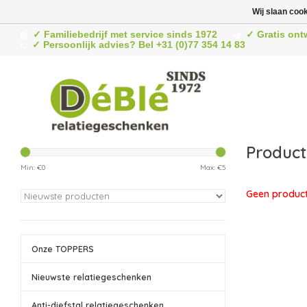
Wij slaan coo
✓ Familiebedrijf met service sinds 1972
✓ Gratis ont
✓ Persoonlijk advies? Bel +31 (0)77 354 14 83
Product
Min: €
0
Max: €
5
Geen product
Onze TOPPERS
Nieuwste relatiegeschenken
Anti-diefstal relatiegeschenken