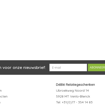
n voor onze nieuwsbrief:
ABONNEER
DéBlé Relatiegeschenken
n
Ubroekweg Noord 14
ucten
5928 MT Venlo-Blerick
n
Tel. +31(0)77 - 354 14 83