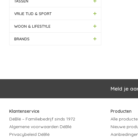
TASSEN
VRIJE TIJD & SPORT
WOON & LIFESTYLE
BRANDS
Meld je aa
Klantenservice
Producten
DéBlé – Familiebedrijf sinds 1972
Alle producte
Algemene voorwaarden DéBlé
Nieuwe prod
Privacybeleid DéBlé
Aanbiedinge