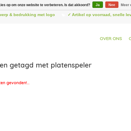
kies op om onze website te verbeteren. Is dat akkoord?
Ja
Nee
Meer 
werp & bedrukking met logo
✓ Artikel op voorraad, snelle l
OVER ONS
en getagd met platenspeler
en gevonden!...