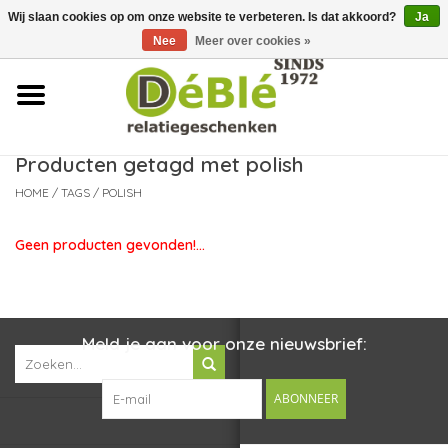
Wij slaan cookies op om onze website te verbeteren. Is dat akkoord?
Ja
Over ons
Nee
Meer over cookies »
Contact
FAQ
Producten getagd met polish
HOME
/
TAGS
/
POLISH
Nieuws
Geen producten gevonden!...
Leveringsvoorwaarden
Meld je aan voor onze nieuwsbrief:
ABONNEER