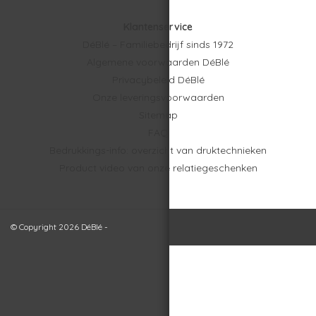
Klantenservice
DéBlé – Familiebedrijf sinds 1972
Algemene voorwaarden DéBlé
Privacybeleid DéBlé
Onze leveringsvoorwaarden
Sitemap
FAQ
Bedrukkings-info: overzicht van druktechnieken
Product video van onze relatiegeschenken
© Copyright 2026 DéBlé -