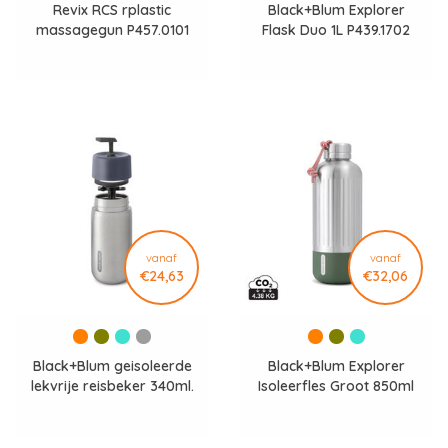
Revix RCS rplastic
Black+Blum Explorer
massagegun P457.0101
Flask Duo 1L P439.1702
vanaf
vanaf
€24,63
€32,06
Black+Blum geisoleerde
Black+Blum Explorer
lekvrije reisbeker 340ml.
Isoleerfles Groot 850ml
P439.15
P439.13