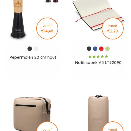
vanaf
vanaf
€14,48
€2,20
Pepermolen 20 cm hout
Notitieboek A5 LT92090
vanaf
vanaf