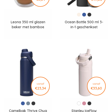
Leona 350 ml glazen
Ocean Bottle 500 ml 3-
beker met bamboe
in-1 geschenkset
deksel
vanaf
vanaf
€23,34
€33,60
Camelbak Thrive Chug
Stanley IceFlow