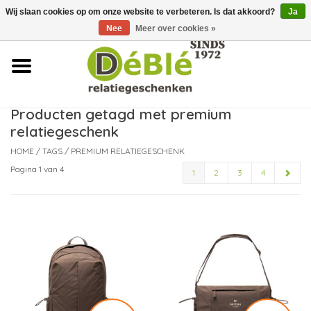
Wij slaan cookies op om onze website te verbeteren. Is dat akkoord?
Ja
Over ons
Nee
Meer over cookies »
Contact
FAQ
Producten getagd met premium
relatiegeschenk
Nieuws
HOME
/
TAGS
/
PREMIUM RELATIEGESCHENK
Pagina 1 van 4
1
2
3
4
Leveringsvoorwaarden