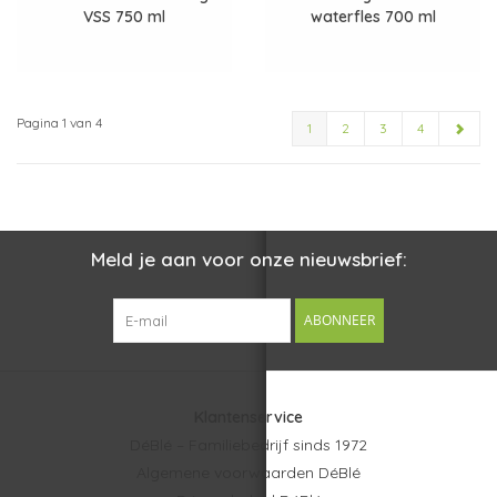
VSS 750 ml
waterfles 700 ml
Pagina 1 van 4
1
2
3
4
Meld je aan voor onze nieuwsbrief:
ABONNEER
Klantenservice
DéBlé – Familiebedrijf sinds 1972
Algemene voorwaarden DéBlé