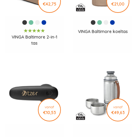
€42,75
€21,00
VINGA Baltimore koeltas
VINGA Baltimore 2-in-1
tas
vanaf
vanaf
€10,53
€49,63