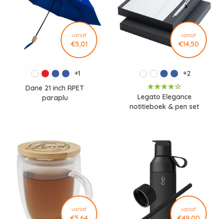
vanaf
vanaf
€5,01
€14,50
+1
+2
Dane 21 inch RPET
Legato Elegance
paraplu
notitieboek & pen set
106258
vanaf
vanaf
€5,64
€49,00