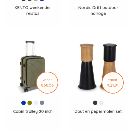
KENTO weekender
Nordic Drift outdoor
reistas
horloge
vanaf
vanaf
€36,56
€21,91
Cabin trolley 20 inch
Zout en pepermolen set