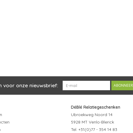
n voor onze nieuwsbrief:
ABONNEER
DéBlé Relatiegeschenken
n
Ubroekweg Noord 14
ucten
5928 MT Venlo-Blerick
n
Tel. +31(0)77 - 354 14 83