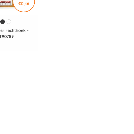
€0,46
er rechthoek -
T90789