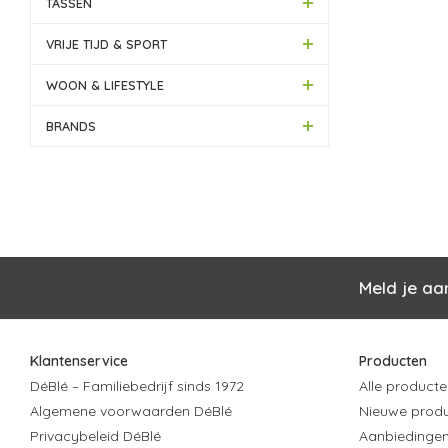
TASSEN
VRIJE TIJD & SPORT
WOON & LIFESTYLE
BRANDS
Meld je aa
Klantenservice
Producten
DéBlé – Familiebedrijf sinds 1972
Alle producte
Algemene voorwaarden DéBlé
Nieuwe prod
Privacybeleid DéBlé
Aanbiedinge