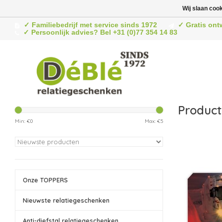
Wij slaan coo
✓ Familiebedrijf met service sinds 1972
✓ Gratis ont
✓ Persoonlijk advies? Bel +31 (0)77 354 14 83
Product
Min: €
0
Max: €
5
Onze TOPPERS
Nieuwste relatiegeschenken
Anti-diefstal relatiegeschenken