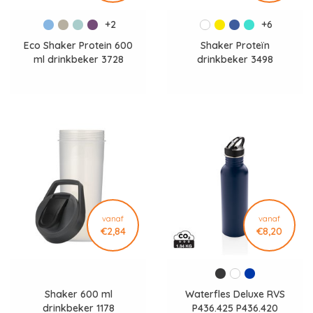
+2
+6
Eco Shaker Protein 600
Shaker Proteïn
ml drinkbeker 3728
drinkbeker 3498
vanaf
vanaf
€2,84
€8,20
Shaker 600 ml
Waterfles Deluxe RVS
drinkbeker 1178
P436.425 P436.420