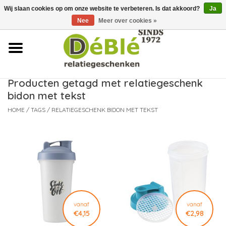
Wij slaan cookies op om onze website te verbeteren. Is dat akkoord?
Ja
Over ons
Nee
Meer over cookies »
Contact
FAQ
Producten getagd met relatiegeschenk
bidon met tekst
Nieuws
HOME
/
TAGS
/
RELATIEGESCHENK BIDON MET TEKST
Leveringsvoorwaarden
vanaf
vanaf
€4,15
€2,98