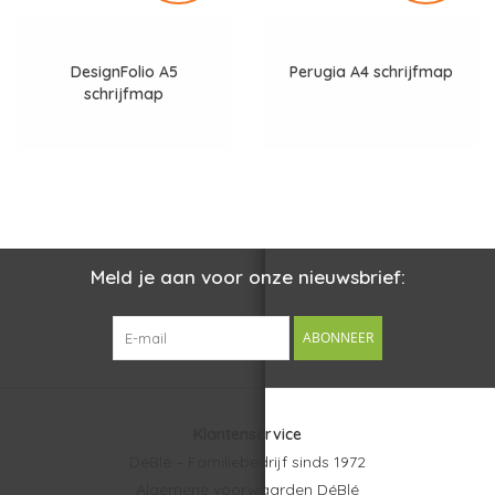
DesignFolio A5
Perugia A4 schrijfmap
schrijfmap
Meld je aan voor onze nieuwsbrief:
ABONNEER
Klantenservice
DéBlé – Familiebedrijf sinds 1972
Algemene voorwaarden DéBlé