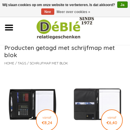
Wij slaan cookies op om onze website te verbeteren. Is dat akkoord?
Ja
Over ons
Nee
Meer over cookies »
Contact
FAQ
Producten getagd met schrijfmap met
blok
Nieuws
HOME
/
TAGS
/
SCHRIJFMAP MET BLOK
Leveringsvoorwaarden
vanaf
vanaf
€8,24
€6,40