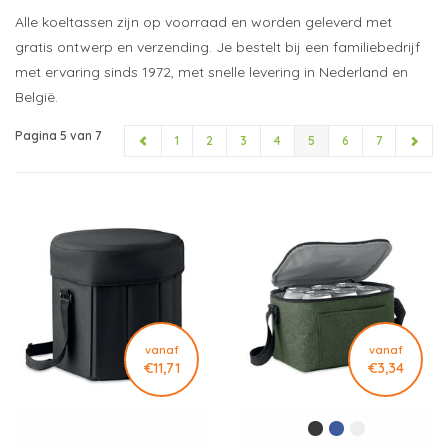
Alle koeltassen zijn op voorraad en worden geleverd met
gratis ontwerp en verzending. Je bestelt bij een familiebedrijf
met ervaring sinds 1972, met snelle levering in Nederland en
België.
Pagina 5 van 7
1
2
3
4
5
6
7
vanaf
vanaf
€11,71
€3,34