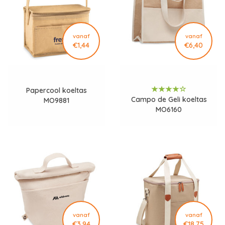
vanaf
vanaf
€1,44
€6,40
Papercool koeltas
Campo de Geli koeltas
MO9881
MO6160
vanaf
vanaf
€3,94
€18,75