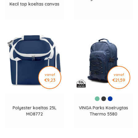
Kecil top koeltas canvas
vanaf
vanaf
€9,23
€21,59
Polyester koeltas 25L
VINGA Parks Koelrugtas
MO8772
Thermo 5580