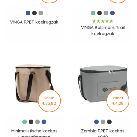
VINGA RPET koelrugzak
VINGA Baltimore Trail
koelrugzak
vanaf
vanaf
€23,80
€4,28
Minimalistische koeltas
Zembla RPET koeltas
waterafstotend
4040