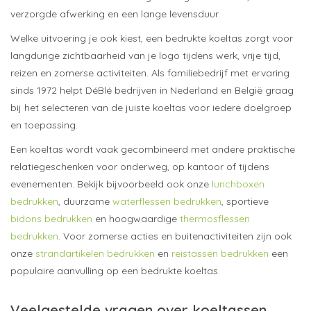
verzorgde afwerking en een lange levensduur.
Welke uitvoering je ook kiest, een bedrukte koeltas zorgt voor
langdurige zichtbaarheid van je logo tijdens werk, vrije tijd,
reizen en zomerse activiteiten. Als familiebedrijf met ervaring
sinds 1972 helpt DéBlé bedrijven in Nederland en België graag
bij het selecteren van de juiste koeltas voor iedere doelgroep
en toepassing.
Een koeltas wordt vaak gecombineerd met andere praktische
relatiegeschenken voor onderweg, op kantoor of tijdens
evenementen. Bekijk bijvoorbeeld ook onze
lunchboxen
bedrukken
, duurzame
waterflessen bedrukken
, sportieve
bidons bedrukken
en hoogwaardige
thermosflessen
bedrukken
. Voor zomerse acties en buitenactiviteiten zijn ook
onze
strandartikelen bedrukken
en
reistassen bedrukken
een
populaire aanvulling op een bedrukte koeltas.
Veelgestelde vragen over koeltassen