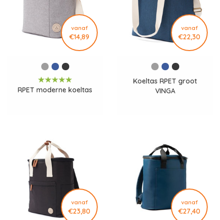
vanaf
vanaf
€14,89
€22,30
Koeltas RPET groot
RPET moderne koeltas
VINGA
vanaf
vanaf
€23,80
€27,40