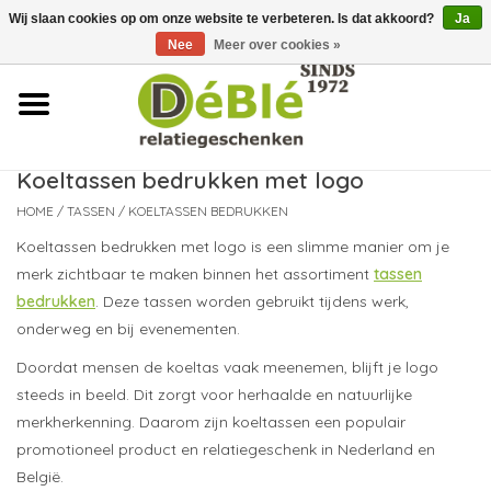
Wij slaan cookies op om onze website te verbeteren. Is dat akkoord?
Ja
Over ons
Nee
Meer over cookies »
Contact
FAQ
Koeltassen bedrukken met logo
HOME
/
TASSEN
/
KOELTASSEN BEDRUKKEN
Nieuws
Koeltassen bedrukken met logo is een slimme manier om je
merk zichtbaar te maken binnen het assortiment
tassen
Leveringsvoorwaarden
bedrukken
. Deze tassen worden gebruikt tijdens werk,
onderweg en bij evenementen.
Doordat mensen de koeltas vaak meenemen, blijft je logo
steeds in beeld. Dit zorgt voor herhaalde en natuurlijke
merkherkenning. Daarom zijn koeltassen een populair
promotioneel product en relatiegeschenk in Nederland en
België.