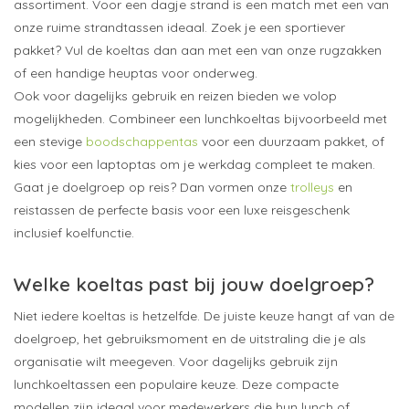
assortiment. Voor een dagje strand is een match met een van
onze ruime
strandtassen
ideaal. Zoek je een sportiever
pakket? Vul de koeltas dan aan met een van onze
rugzakken
of een handige
heuptas
voor onderweg.
Ook voor dagelijks gebruik en reizen bieden we volop
mogelijkheden. Combineer een lunchkoeltas bijvoorbeeld met
een stevige
boodschappentas
voor een duurzaam pakket, of
kies voor een
laptoptas
om je werkdag compleet te maken.
Gaat je doelgroep op reis? Dan vormen onze
trolleys
en
reistassen
de perfecte basis voor een luxe reisgeschenk
inclusief koelfunctie.
Welke koeltas past bij jouw doelgroep?
Niet iedere koeltas is hetzelfde. De juiste keuze hangt af van de
doelgroep, het gebruiksmoment en de uitstraling die je als
organisatie wilt meegeven. Voor dagelijks gebruik zijn
lunchkoeltassen een populaire keuze. Deze compacte
modellen zijn ideaal voor medewerkers die hun lunch of