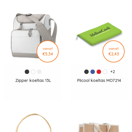
vanaf
vanaf
€5,34
€2,43
+2
Zipper koeltas 13L
Plicool koeltas MO7214