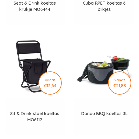
Seat & Drink koeltas
Cuba RPET koeltas 6
krukje MO6444
blikjes
vanaf
vanaf
€13,64
€21,88
Sit & Drink stoel koeltas
Donau BBQ koeltas 3L
MO6112