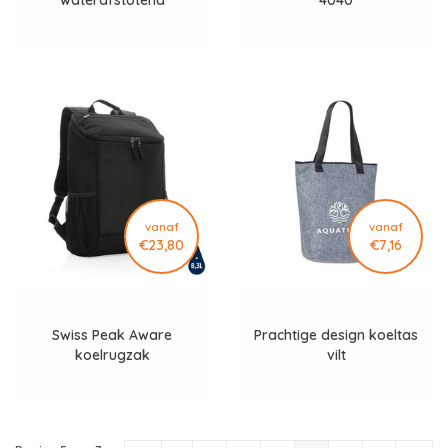
vanaf
vanaf
€23,80
€7,16
Swiss Peak Aware
Prachtige design koeltas
koelrugzak
vilt