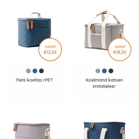
vanaf
vanaf
€12,36
€18,30
Fiets koeltas rPET
Koelmand katoen
imitatieleer