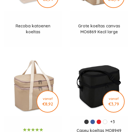
Recoba katoenen
Grote koeltas canvas
koeltas
MO6869 Kecil large
vanaf
vanaf
€8,92
€3,79
+3
Casey koeltas MO8949