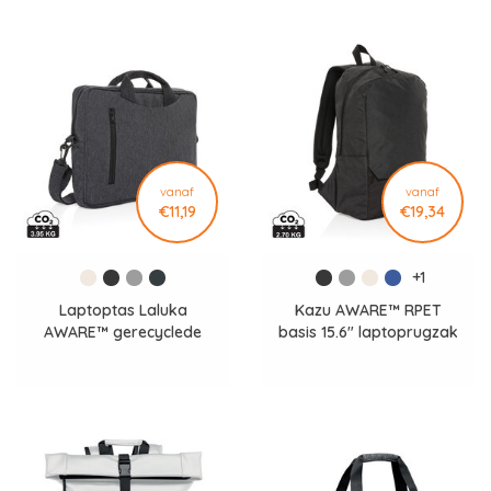
vanaf
vanaf
€11,19
€19,34
+1
Laptoptas Laluka
Kazu AWARE™ RPET
AWARE™ gerecyclede
basis 15.6" laptoprugzak
katoen P732.119
P763.257