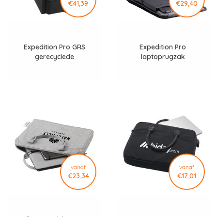
€41,39
€29,40
Expedition Pro GRS
Expedition Pro
gerecyclede
laptoprugzak
laptoprugzak
vanaf
vanaf
€23,34
€17,01