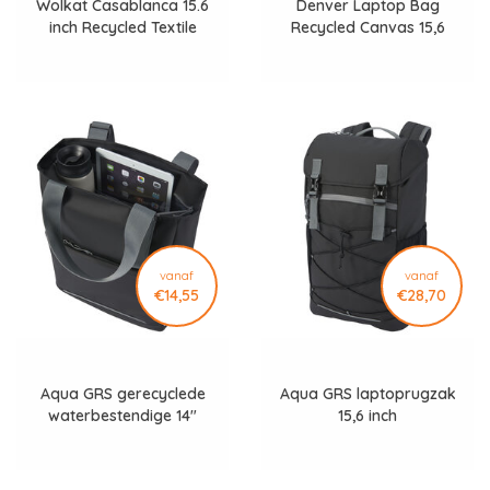
Wolkat Casablanca 15.6
Denver Laptop Bag
inch Recycled Textile
Recycled Canvas 15,6
Laptop Bag 1272
inch laptoptas
vanaf
vanaf
€14,55
€28,70
Aqua GRS gerecyclede
Aqua GRS laptoprugzak
waterbestendige 14"
15,6 inch
laptopdraagtas 14 l