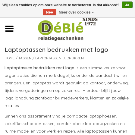
Wij slaan cookies op om onze website te verbeteren. Is dat akkoord?
Ja
Over ons
Nee
Meer over cookies »
Contact
FAQ
Laptoptassen bedrukken met logo
HOME
/
TASSEN
/
LAPTOPTASSEN BEDRUKKEN
Nieuws
Laptoptassen bedrukken met logo
is een slimme keuze voor
organisaties die hun merk dagelijks onder de aandacht willen
Leveringsvoorwaarden
brengen. Een laptoptas wordt gebruikt op kantoor, onderweg,
tijdens vergaderingen en op zakenreis. Hierdoor blijft jouw
logo langdurig zichtbaar bij medewerkers, klanten en zakelijke
relaties.
Binnen ons assortiment vind je compacte laptophoezen,
zakelijke schoudertassen, comfortabele laptoprugzakken en
ruime modellen voor werk en reizen. Alle laptoptassen kunnen