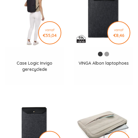
vanaf
vanaf
€55,04
€8,46
Case Logic Invigo
VINGA Albon laptophoes
gerecyclede
laptoprugzak