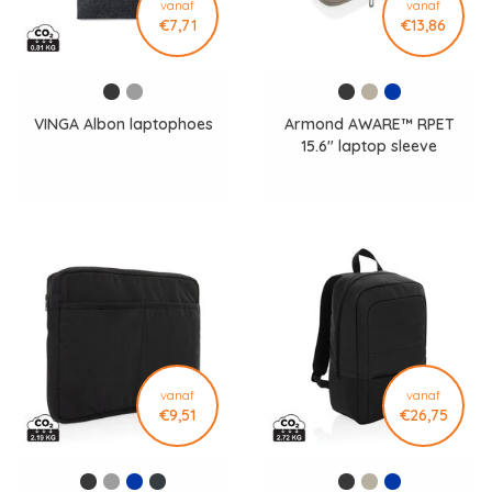
vanaf
vanaf
€7,71
€13,86
VINGA Albon laptophoes
Armond AWARE™ RPET
15.6" laptop sleeve
P788.15 P788.155
vanaf
vanaf
€9,51
€26,75