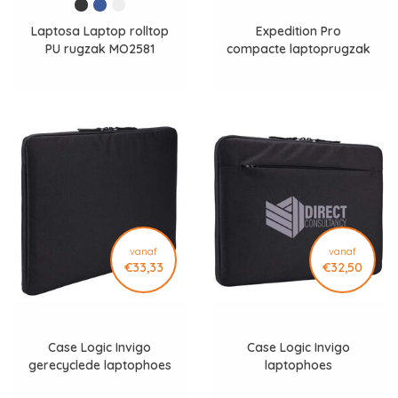
Laptosa Laptop rolltop
Expedition Pro
PU rugzak MO2581
compacte laptoprugzak
vanaf
vanaf
€33,33
€32,50
Case Logic Invigo
Case Logic Invigo
gerecyclede laptophoes
laptophoes