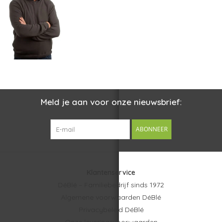
Meld je aan voor onze nieuwsbrief:
ABONNEER
Klantenservice
DéBlé – Familiebedrijf sinds 1972
Algemene voorwaarden DéBlé
Privacybeleid DéBlé