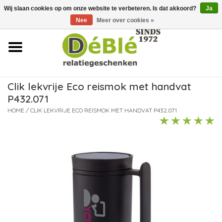
Wij slaan cookies op om onze website te verbeteren. Is dat akkoord?
Ja
Over ons
Nee
Meer over cookies »
Contact
FAQ
Clik lekvrije Eco reismok met handvat
P432.071
Nieuws
HOME
/
CLIK LEKVRIJE ECO REISMOK MET HANDVAT P432.071
Leveringsvoorwaarden