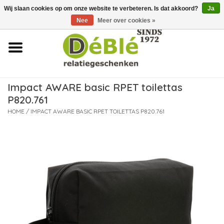
Wij slaan cookies op om onze website te verbeteren. Is dat akkoord?
Ja
Over ons
Nee
Meer over cookies »
Contact
FAQ
Impact AWARE basic RPET toilettas
P820.761
Nieuws
HOME
/
IMPACT AWARE BASIC RPET TOILETTAS P820.761
Leveringsvoorwaarden