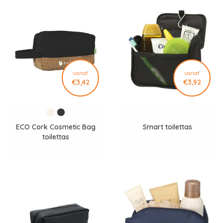
bestaande grondstoffen een tweede leven en wordt de vraag
naar nieuwe materialen verminderd.
Wat deze toilettas onderscheidt, is de toepassing van de
innovatieve AWARE™ tracer. Via blockchain-technologie wordt
aangetoond dat daadwerkelijk gebruik is gemaakt van
gerecyclede materialen. Hierdoor ontstaat volledige
vanaf
vanaf
€3,42
€3,92
transparantie rondom de duurzaamheidsclaims van het
product.
De Impact collectie focust niet alleen op gerecyclede
ECO Cork Cosmetic Bag
Smart toilettas
materialen, maar ook op waterbesparing. Met iedere
toilettas
geproduceerde toilettas wordt volgens de beschikbare
duurzaamheidsdata circa 0,84 liter water bespaard ten
opzichte van conventionele materialen.
Daarnaast worden ongeveer 1,4 PET-flessen van 500 ml
hergebruikt bij de productie van iedere toilettas. Dit maakt het
product aantrekkelijk voor organisaties die bewust kiezen voor
duurzame relatiegeschenken.