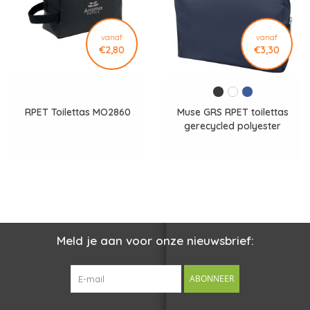
Bovendien wordt 2% van de opbrengst van ieder verkocht
Impact-product gedoneerd aan Water.org, een organisatie die
vanaf
vanaf
€2,80
€3,30
zich inzet voor betere toegang tot schoon drinkwater
wereldwijd.
Het ruime hoofdvak biedt voldoende plaats voor dagelijkse
RPET Toilettas MO2860
Muse GRS RPET toilettas
verzorgingsproducten, cosmetica, reisaccessoires en
gerecycled polyester
persoonlijke benodigdheden. Dankzij het eenvoudige ontwerp
120771
blijft de toilettas licht, praktisch en veelzijdig inzetbaar.
De voorzijde biedt uitstekende mogelijkheden om een logo of
bedrijfsnaam zichtbaar aan te brengen. Hierdoor ontstaat een
duurzame merkdrager die regelmatig gebruikt wordt en
langdurige zichtbaarheid creëert.
Meld je aan voor onze nieuwsbrief:
Combineer deze toilettas met artikelen uit onze collectie
gezondheid en verzorging
, handige
reisaccessoires met
ABONNEER
bedrukking
of andere duurzame accessoires voor een
compleet relatiegeschenk met een sterk duurzaam verhaal.