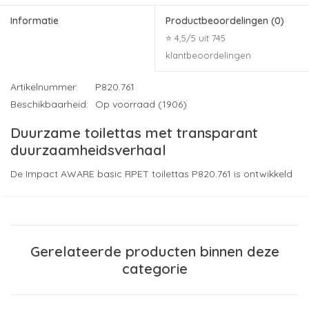
Informatie
Productbeoordelingen
(0)
⭐ 4,5/5 uit 745
klantbeoordelingen
Artikelnummer:
P820.761
Beschikbaarheid:
Op voorraad (1906)
Duurzame toilettas met transparant
duurzaamheidsverhaal
De Impact AWARE basic RPET toilettas P820.761 is ontwikkeld
voor organisaties die duurzaamheid willen combineren met
praktische bruikbaarheid. Dankzij het compacte formaat en
het minimalistische ontwerp is deze toilettas ideaal voor
dagelijks gebruik, reizen, sportactiviteiten en zakelijke
Gerelateerde producten binnen deze
verplaatsingen.
categorie
De toilettas is vervaardigd uit 300D RPET polyester dat
gemaakt wordt van gerecyclede PET-flessen. Hierdoor krijgen