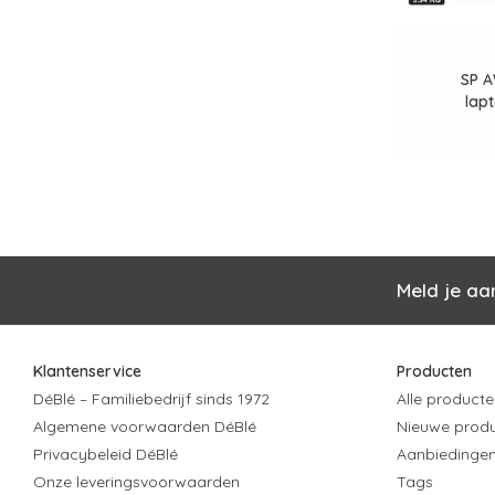
SP A
lap
Meld je aa
Klantenservice
Producten
DéBlé – Familiebedrijf sinds 1972
Alle producte
Algemene voorwaarden DéBlé
Nieuwe prod
Privacybeleid DéBlé
Aanbiedinge
Onze leveringsvoorwaarden
Tags