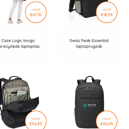
vanaf
vanaf
€47,10
€18,59
Case Logic Invigo
Swiss Peak Essential
erecyclede laptoptas
laptoprugzak
vanaf
vanaf
€54,95
€40,95