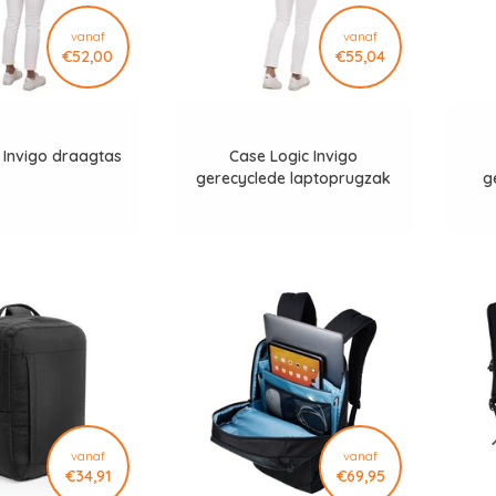
vanaf
vanaf
€52,00
€55,04
 Invigo draagtas
Case Logic Invigo
gerecyclede laptoprugzak
g
vanaf
vanaf
€34,91
€69,95