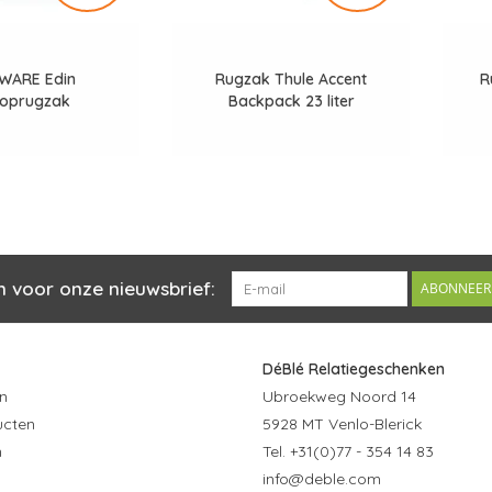
WARE Edin
Rugzak Thule Accent
R
toprugzak
Backpack 23 liter
n voor onze nieuwsbrief:
ABONNEER
DéBlé Relatiegeschenken
n
Ubroekweg Noord 14
ucten
5928 MT Venlo-Blerick
n
Tel. +31(0)77 - 354 14 83
info@deble.com