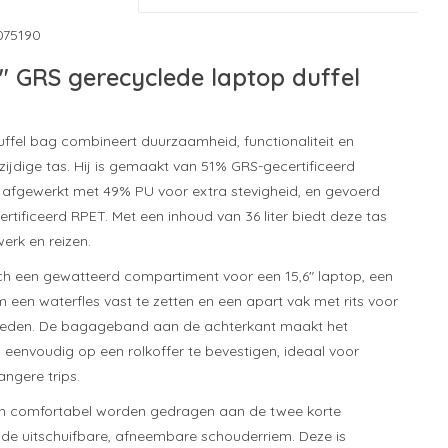
075190
6" GRS gerecyclede laptop duffel
uffel bag combineert duurzaamheid, functionaliteit en
zijdige tas. Hij is gemaakt van 51% GRS-gecertificeerd
, afgewerkt met 49% PU voor extra stevigheid, en gevoerd
tificeerd RPET. Met een inhoud van 36 liter biedt deze tas
erk en reizen.
ich een gewatteerd compartiment voor een 15,6" laptop, een
 een waterfles vast te zetten en een apart vak met rits voor
heden. De bagageband aan de achterkant maakt het
 eenvoudig op een rolkoffer te bevestigen, ideaal voor
langere trips.
kan comfortabel worden gedragen aan de twee korte
de uitschuifbare, afneembare schouderriem. Deze is