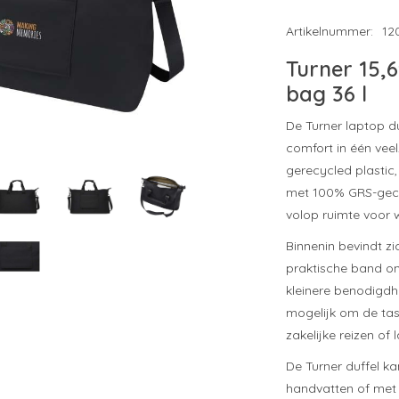
Artikelnummer:
12
Turner 15,
bag 36 l
De Turner laptop d
comfort in één veel
gerecycled plastic
met 100% GRS-gecer
volop ruimte voor w
Binnenin bevindt z
praktische band om
kleinere benodigd
mogelijk om de tas
zakelijke reizen of 
De Turner duffel 
handvatten of met 