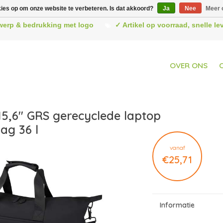
kies op om onze website te verbeteren. Is dat akkoord?
Ja
Nee
Meer 
werp & bedrukking met logo
✓ Artikel op voorraad, snelle l
OVER ONS
15,6" GRS gerecyclede laptop
ag 36 l
vanaf
€25,71
Informatie