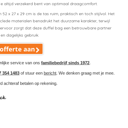
 je altijd verzekerd bent van optimaal draagcomfort.
52 x 27 x 29 cm is de tas ruim, praktisch en toch stijlvol. Het
clede materialen benadrukt het duurzame karakter, terwijl
 ervoor zorgt dat deze duffel bag een betrouwbare partner
 en dagelijks gebruik.
offerte aan
nlijke service van ons
familiebedrijf sinds 1972
.
7 354 1483
of stuur een
bericht
. We denken graag met je mee.
wd achteraf betalen op rekening.