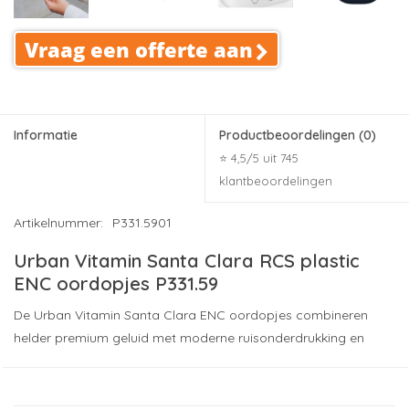
Vraag een offerte aan
Informatie
Productbeoordelingen
(0)
⭐ 4,5/5 uit 745
klantbeoordelingen
Artikelnummer:
P331.5901
Urban Vitamin Santa Clara RCS plastic
ENC oordopjes P331.59
De Urban Vitamin Santa Clara ENC oordopjes combineren
helder premium geluid met moderne ruisonderdrukking en
duurzame materialen. Dankzij het compacte ontwerp en de
comfortabele pasvorm zijn deze draadloze earbuds ideaal
voor dagelijks gebruik onderweg, op kantoor en tijdens reizen