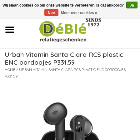
Wij slaan cookies op om onze website te verbeteren. Is dat akkoord?
Ja
Over ons
Nee
Meer over cookies »
Contact
FAQ
Urban Vitamin Santa Clara RCS plastic
ENC oordopjes P331.59
Nieuws
HOME
/
URBAN VITAMIN SANTA CLARA RCS PLASTIC ENC OORDOPJES
P331.59
Leveringsvoorwaarden