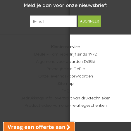
Meld je aan voor onze nieuwsbrief:
dagelijks gebruik onderweg, op kantoor en tijdens reizen.
Dankzij de combinatie van moderne ruisonderdrukking,
duurzame materialen en premium audiokwaliteit ontstaat een
ABONNEER
relatiegeschenk dat innovatief, praktisch en professioneel
aanvoelt.
Klantenservice
Snelle levering en topservice van DéBlé
DéBlé – Familiebedrijf sinds 1972
Bij DéBlé ondersteunen we organisaties bij het realiseren van
Algemene voorwaarden DéBlé
impactvolle
relatiegeschenken
. Deze Urban Vitamin Santa
Privacybeleid DéBlé
Clara ENC oordopjes zijn snel leverbaar voor klanten in heel
Onze leveringsvoorwaarden
Nederland en België. Je profiteert altijd van een
gratis digitaal
Sitemap
ontwerp
vooraf en
gratis verzending
, zodat jouw bedrukte
FAQ
audio accessoires professioneel en zonder extra zorgen
Bedrukkings-info: overzicht van druktechnieken
geleverd worden.
Product video van onze relatiegeschenken
Zoek je andere oordopjes of audio
accessoires?
Vraag een offerte aan
© Copyright 2026 DéBlé -