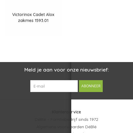
Veilig en vertrouwd achteraf betalen op rekening.
✓
Victorinox Cadet Alox
zakmes 1593.01
Meld je aan voor onze nieuwsbrief:
ABONNEER
Bekijk het hele overzicht van "Zakmessen bedrukken"
Klantenservice
DéBlé – Familiebedrijf sinds 1972
Algemene voorwaarden DéBlé