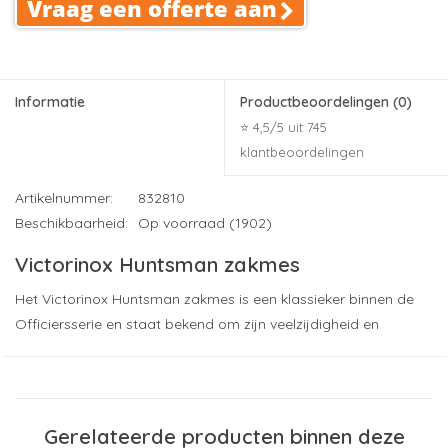
Vraag een offerte aan
Informatie
Productbeoordelingen
(0)
⭐ 4,5/5 uit 745
klantbeoordelingen
Artikelnummer:
832810
Beschikbaarheid:
Op voorraad (1902)
Victorinox Huntsman zakmes
Het Victorinox Huntsman zakmes is een klassieker binnen de
Officiersserie en staat bekend om zijn veelzijdigheid en
betrouwbaarheid. Het stevige ABS heft ligt prettig in de hand
en biedt goede grip, terwijl de tussenplaten van hard
geanodiseerd aluminium zorgen voor een solide basis. De
hoogwaardige tools zijn vervaardigd uit 95 procent
Gerelateerde producten binnen deze