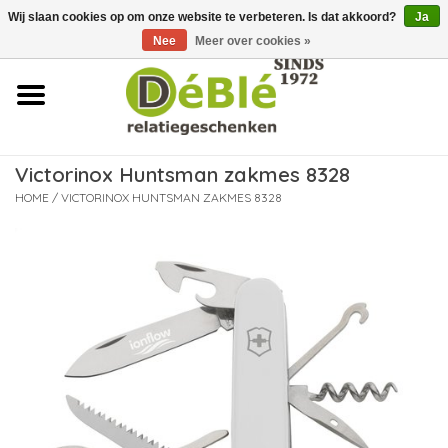
Wij slaan cookies op om onze website te verbeteren. Is dat akkoord?
Ja
Over ons
Nee
Meer over cookies »
Contact
FAQ
Victorinox Huntsman zakmes 8328
Nieuws
HOME
/
VICTORINOX HUNTSMAN ZAKMES 8328
Leveringsvoorwaarden