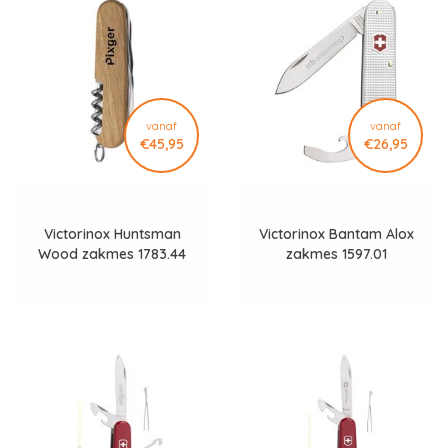
Door het zakmes te laten bedrukken met jouw logo maak je
van een functioneel hulpmiddel een herkenbaar
relatiegeschenk. Dankzij de ruime bedrukmogelijkheden met
tampondruk kan jouw merk strak en duurzaam worden
aangebracht.
vanaf
vanaf
Specificaties
€45,95
€26,95
MainCategory: Outdoor & Gereedschap
SubCategory: Zakmessen
Merk: Victorinox
Victorinox Huntsman
Victorinox Bantam Alox
Formaat: Officiersserie standaardformaat
Wood zakmes 1783.44
zakmes 1597.01
Materiaal: kunststof en roestvrij staal
Eigenschappen: 15 functies, duurzame materialen, robuust
ontwerp
Gebruik: dagelijks gebruik, outdoor en professioneel
Personalisatie: tampondruk mogelijk, drukformaat circa 45 x 12
mm, tot 4 kleuren
Geef een geschenk van Zwiterse topkwaliteit met