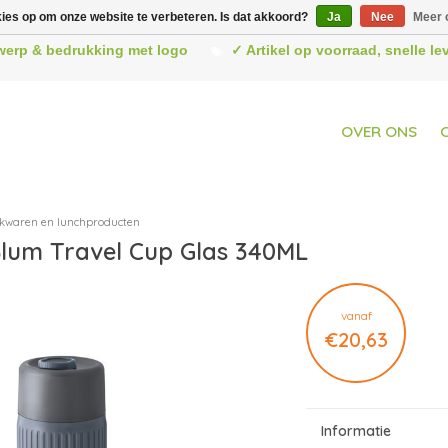
kies op om onze website te verbeteren. Is dat akkoord?
Ja
Nee
Meer 
werp & bedrukking met logo
✓ Artikel op voorraad, snelle l
OVER ONS
kwaren en lunchproducten
lum Travel Cup Glas 340ML
vanaf
€20,63
Informatie