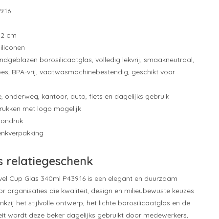
9.16
7,2 cm
siliconen
dgeblazen borosilicaatglas, volledig lekvrij, smaakneutraal,
hoes, BPA-vrij, vaatwasmachinebestendig, geschikt voor
ee, onderweg, kantoor, auto, fiets en dagelijks gebruik
drukken met logo mogelijk
pondruk
enkverpakking
s relatiegeschenk
el Cup Glas 340ml P439.16 is een elegant en duurzaam
r organisaties die kwaliteit, design en milieubewuste keuzes
ankzij het stijlvolle ontwerp, het lichte borosilicaatglas en de
iteit wordt deze beker dagelijks gebruikt door medewerkers,