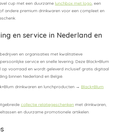
avel cup met een duurzame
lunchbox met logo
, een
of andere premium drinkwaren voor een compleet en
eschenk.
ring en service in Nederland en
bedrijven en organisaties met kwalitatieve
persoonlijke service en snelle levering. Deze Black+Blum
el op voorraad en wordt geleverd inclusief gratis digitaal
ing binnen Nederland en België.
lack+Blum drinkwaren en lunchproducten →
Black+Blum
itgebreide
collectie relatiegeschenken
met drinkwaren,
eltassen en duurzame promotionele artikelen.
es