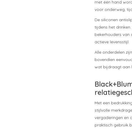
met één hand worde
voor onderweg, tij
De siliconen antisl
tijdens het drinke
bekerhouders van au
actieve levensstijl.
Alle onderdelen zi
bovendien eenvoudi
wat bijdraagt aan 
Black+Blum
relatieges
Met een bedrukking
stijlvolle merkdrag
vergaderingen en 
praktisch gebruik 