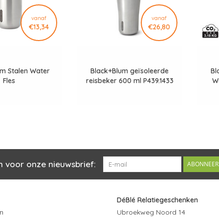
vanaf
vanaf
€13,34
€26,80
um Stalen Water
Black+Blum geïsoleerde
Bl
Fles
reisbeker 600 ml P439.1433
W
n voor onze nieuwsbrief:
ABONNEER
DéBlé Relatiegeschenken
n
Ubroekweg Noord 14