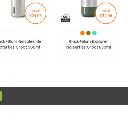
vanaf
vanaf
€24,63
€32,06
ack+Blum Geïsoleerde
Black+Blum Explorer
aterfles Groot 500ml
Isoleerfles Groot 850ml
P439.1008
P439.13