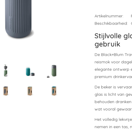
Artikelnummer:
Beschikbaarheid:
Stijlvolle 
gebruik
De Black+Blum Trav
reismok voor dagel
elegante ontwerp 
premium drinkervar
De beker is vervaa
glas is licht van g
behouden dranken 
wat vooral gewaard
Het volledig lekvri
nemen in een tas, 