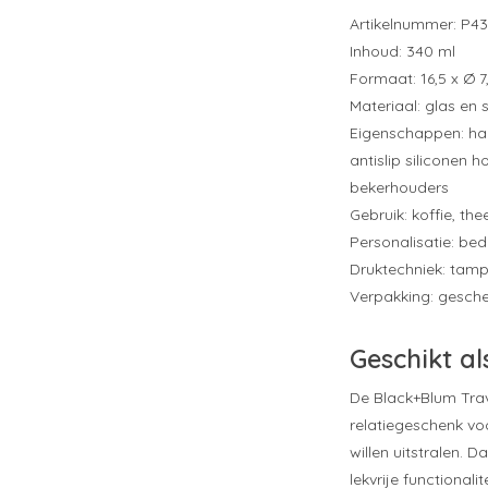
Artikelnummer: P43
Inhoud: 340 ml
Formaat: 16,5 x Ø 
Materiaal: glas en 
Eigenschappen: han
antislip siliconen 
bekerhouders
Gebruik: koffie, th
Personalisatie: be
Druktechniek: tam
Verpakking: gesch
Geschikt al
De Black+Blum Trav
relatiegeschenk voo
willen uitstralen. D
lekvrije functional