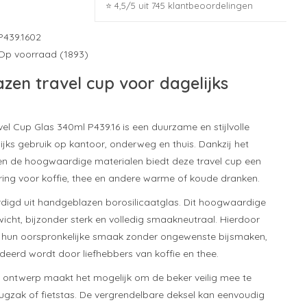
⭐ 4,5/5 uit 745 klantbeoordelingen
P439.1602
Op voorraad (1893)
glazen travel cup voor dagelijks
el Cup Glas 340ml P439.16 is een duurzame en stijlvolle
ijks gebruik op kantoor, onderweg en thuis. Dankzij het
en de hoogwaardige materialen biedt deze travel cup een
ing voor koffie, thee en andere warme of koude dranken.
rdigd uit handgeblazen borosilicaatglas. Dit hoogwaardige
ewicht, bijzonder sterk en volledig smaakneutraal. Hierdoor
hun oorspronkelijke smaak zonder ongewenste bijsmaken,
eerd wordt door liefhebbers van koffie en thee.
je ontwerp maakt het mogelijk om de beker veilig mee te
rugzak of fietstas. De vergrendelbare deksel kan eenvoudig