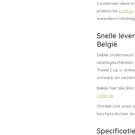
Combineer deze tr
praktische
koeltas
waardevol relatieg
Snelle leve
België
DéBlé ondersteunt 
relatiegeschenken, 
Travel Cup is artik
ontwerp en verzend
Bekijk hier alle B
collectie
Ontdek ook onze u
lunchproducten, ko
Specificati