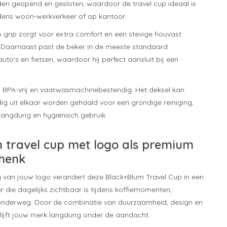
n geopend en gesloten, waardoor de travel cup ideaal is
dens woon-werkverkeer of op kantoor.
ip grip zorgt voor extra comfort en een stevige houvast
n. Daarnaast past de beker in de meeste standaard
to's en fietsen, waardoor hij perfect aansluit bij een
jn BPA-vrij en vaatwasmachinebestendig. Het deksel kan
g uit elkaar worden gehaald voor een grondige reiniging,
langdurig en hygiënisch gebruik.
 travel cup met logo als premium
chenk
 van jouw logo verandert deze Black+Blum Travel Cup in een
er die dagelijks zichtbaar is tijdens koffiemomenten,
onderweg. Door de combinatie van duurzaamheid, design en
blijft jouw merk langdurig onder de aandacht.