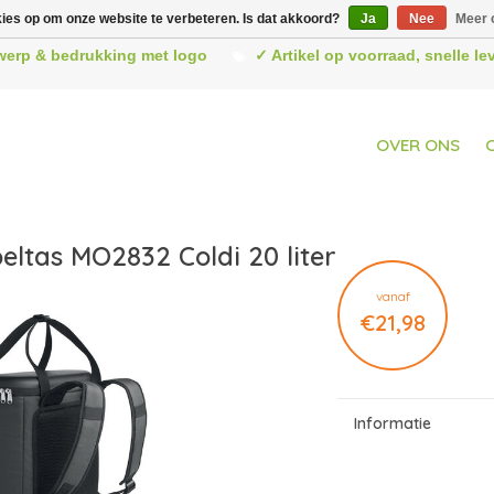
kies op om onze website te verbeteren. Is dat akkoord?
Ja
Nee
Meer 
werp & bedrukking met logo
✓ Artikel op voorraad, snelle l
OVER ONS
eltas MO2832 Coldi 20 liter
vanaf
€21,98
Informatie