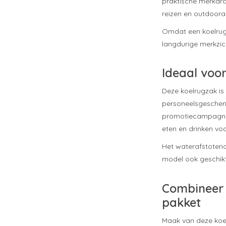
praktische merkdrag
reizen en outdoorac
Omdat een koelrugz
langdurige merkzich
Ideaal voor
Deze koelrugzak is 
personeelsgeschenk
promotiecampagnes.
eten en drinken vo
Het waterafstoten
model ook geschikt
Combineer 
pakket
Maak van deze koe