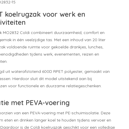
2832-15
 koelrugzak voor werk en
viteiten
k MO2832 Coldi combineert duurzaamheid, comfort en
emak in één veelzijdige tas. Met een inhoud van 20 liter
zak voldoende ruimte voor gekoelde drankjes, lunches,
enodigdheden tijdens werk, evenementen, reizen en
iten.
igd uit waterafstotend 600D RPET polyester, gemaakt van
ssen. Hierdoor sluit dit model uitstekend aan bij
iezen voor functionele en duurzame relatiegeschenken.
atie met PEVA-voering
voorzien van een PEVA-voering met PE-schuimisolatie. Deze
m eten en drinken langer koel te houden tijdens vervoer en
Daardoor is de Coldi koelrugzak geschikt voor een volledige