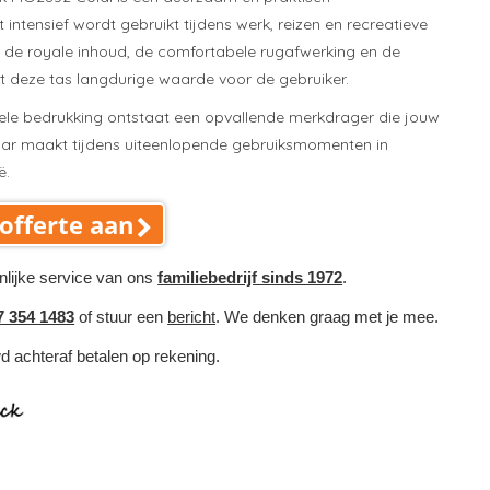
 intensief wordt gebruikt tijdens werk, reizen en recreatieve
ij de royale inhoud, de comfortabele rugafwerking en de
dt deze tas langdurige waarde voor de gebruiker.
ele bedrukking ontstaat een opvallende merkdrager die jouw
aar maakt tijdens uiteenlopende gebruiksmomenten in
ë.
offerte aan
nlijke service van ons
familiebedrijf sinds 1972
.
7 354 1483
of stuur een
bericht
. We denken graag met je mee.
wd achteraf betalen op rekening.