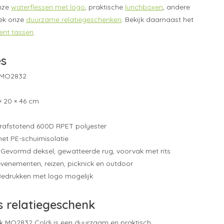
nze
waterflessen met logo
, praktische
lunchboxen
, andere
ek onze
duurzame relatiegeschenken
. Bekijk daarnaast het
ent tassen
.
es
MO2832
× 20 × 46 cm
afstotend 600D RPET polyester
t PE-schuimisolatie
Gevormd deksel, gewatteerde rug, voorvak met rits
venementen, reizen, picknick en outdoor
edrukken met logo mogelijk
s relatiegeschenk
k MO2832 Coldi is een duurzaam en praktisch