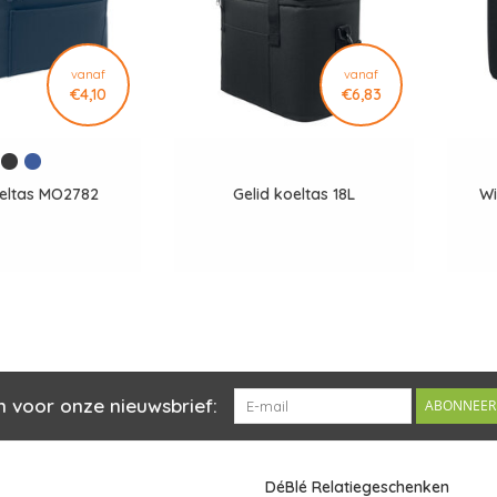
vanaf
vanaf
€4,10
€6,83
oeltas MO2782
Gelid koeltas 18L
Wi
n voor onze nieuwsbrief:
ABONNEER
DéBlé Relatiegeschenken