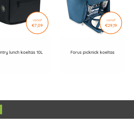
vanaf
vanaf
€7,09
€29,19
ntry lunch koeltas 10L
Forus picknick koeltas