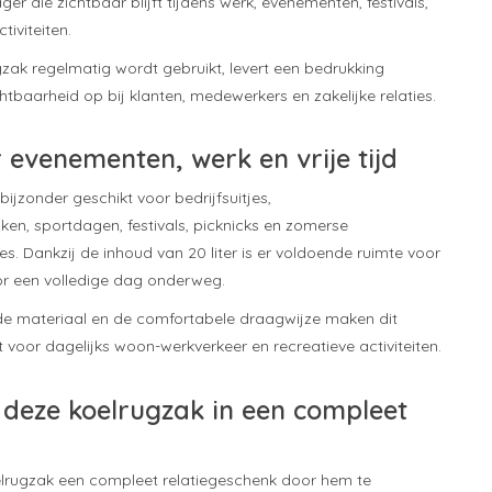
er die zichtbaar blijft tijdens werk, evenementen, festivals,
tiviteiten.
ak regelmatig wordt gebruikt, levert een bedrukking
tbaarheid op bij klanten, medewerkers en zakelijke relaties.
 evenementen, werk en vrije tijd
bijzonder geschikt voor bedrijfsuitjes,
en, sportdagen, festivals, picknicks en zomerse
 Dankzij de inhoud van 20 liter is er voldoende ruimte voor
or een volledige dag onderweg.
de materiaal en de comfortabele draagwijze maken dit
 voor dagelijks woon-werkverkeer en recreatieve activiteiten.
deze koelrugzak in een compleet
lrugzak een compleet relatiegeschenk door hem te