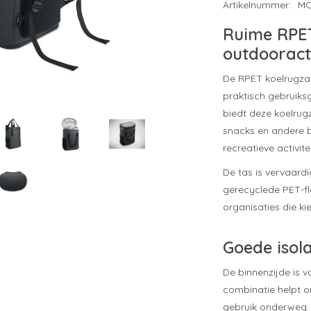
Artikelnummer:
MO
Ruime RPET
outdooracti
De RPET koelrugza
praktisch gebruiksg
biedt deze koelrug
snacks en andere b
recreatieve activite
De tas is vervaard
gerecyclede PET-fle
organisaties die k
Goede isol
De binnenzijde is 
combinatie helpt o
gebruik onderweg. 