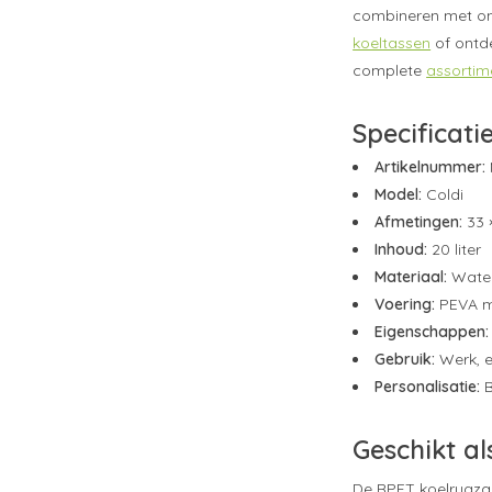
combineren met o
koeltassen
of ontd
complete
assortim
Specificati
Artikelnummer:
Model:
Coldi
Afmetingen:
33 
Inhoud:
20 liter
Materiaal:
Water
Voering:
PEVA me
Eigenschappen:
Gebruik:
Werk, e
Personalisatie:
B
Geschikt al
De RPET koelrugza