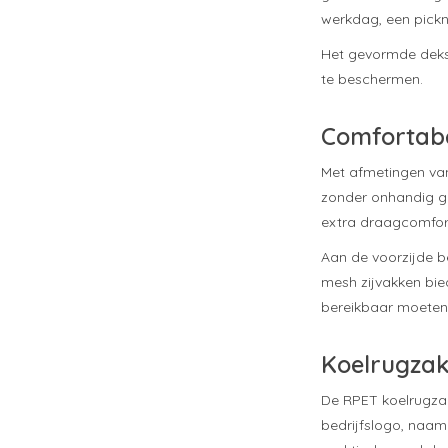
werkdag, een picknic
Het gevormde dekse
te beschermen.
Comfortabe
Met afmetingen van
zonder onhandig g
extra draagcomfort
Aan de voorzijde be
mesh zijvakken bied
bereikbaar moeten 
Koelrugzak
De RPET koelrugza
bedrijfslogo, naam