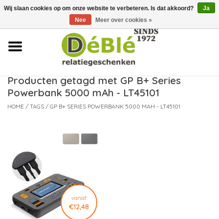
Wij slaan cookies op om onze website te verbeteren. Is dat akkoord?
Ja
Over ons
Nee
Meer over cookies »
Contact
FAQ
Producten getagd met GP B+ Series
Powerbank 5000 mAh - LT45101
Nieuws
HOME
/
TAGS
/
GP B+ SERIES POWERBANK 5000 MAH - LT45101
Leveringsvoorwaarden
vanaf
€12,48