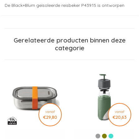
De Black+Blum geïsoleerde reisbeker P439.15 is ontworpen
voor dagelijks gebruik en biedt een praktische en stijlvolle
oplossing voor koffie- en theedrinkers in Nederland en België.
Deze duurzame thermobeker houdt dranken tot vijf uur warm
dankzij de hoogwaardige dubbelwandige isolerende
Gerelateerde producten binnen deze
constructie, terwijl het 100 procent lekvrije deksel ervoor zorgt
categorie
dat de beker veilig in een tas, rugzak of auto geplaatst kan
worden.
Het deksel is eenvoudig af te sluiten en kan volledig worden
gedemonteerd voor een grondige reiniging. Hierdoor blijft de
beker hygiënisch en klaar voor intensief dagelijks gebruik. De
beker is ideaal om mee te nemen naar werk, onderweg, tijdens
reizen of om aan de barista te overhandigen als
milieuvriendelijk alternatief voor wegwerpbekers.
vanaf
vanaf
€29,80
€20,63
Gemaakt van roestvrij staal en polypropyleen voelt de beker
solide aan en gaat hij bij normaal gebruik zeer lang mee.
Dankzij de mogelijkheid voor bedrukking via tampondruk