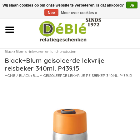
Wij slaan cookies op om onze website te verbeteren. Is dat akkoord?
Ja
Over ons
Nee
Meer over cookies »
Contact
FAQ
Black+Blum drinkwaren en lunchproducten
Black+Blum geisoleerde lekvrije
Nieuws
reisbeker 340ml. P439.15
HOME
/
BLACK+BLUM GEISOLEERDE LEKVRIJE REISBEKER 340ML. P439.15
Leveringsvoorwaarden