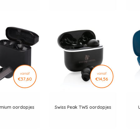
vanaf
vanaf
€37,60
€14,56
emium oordopjes
Swiss Peak TWS oordopjes