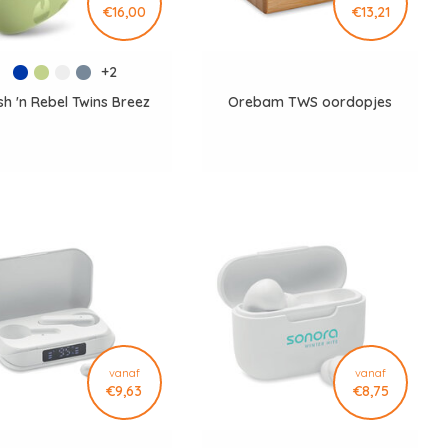
€16,00
€13,21
+2
sh 'n Rebel Twins Breez
Orebam TWS oordopjes
vanaf
vanaf
€9,63
€8,75