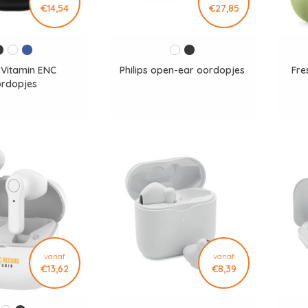
€14,54
€27,85
 Vitamin ENC
Philips open-ear oordopjes
Fre
rdopjes
vanaf
vanaf
€13,62
€8,39