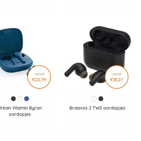
vanaf
vanaf
€22,79
€18,27
Urban Vitamin Byron
Braavos 2 TWS oordopjes
oordopjes