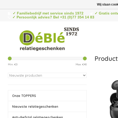
Wij slaan coo
✓ Familiebedrijf met service sinds 1972
✓ Gratis ont
✓ Persoonlijk advies? Bel +31 (0)77 354 14 83
Product
Min: €
0
Max: €
40
Onze TOPPERS
Nieuwste relatiegeschenken
Anti-diefstal relatiegeschenken