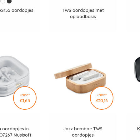
WS155 oordopjes
TWS oordopjes met
oplaadbasis
vanaf
vanaf
€1,65
€10,16
n oordopjes in
Jazz bamboe TWS
K
O7267 Musisoft
oordopjes