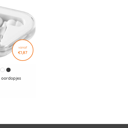
vanaf
€1,87
l oordopjes