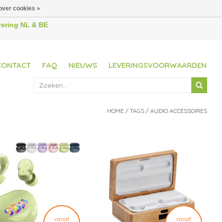
over cookies »
evering NL & BE
CONTACT
FAQ
NIEUWS
LEVERINGSVOORWAARDEN
HOME
/
TAGS
/
AUDIO ACCESSOIRES
vanaf
vanaf