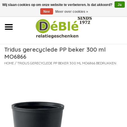
Wij slaan cookies op om onze website te verbeteren. Is dat akkoord?
Ja
Over ons
Nee
Meer over cookies »
Contact
FAQ
Tridus gerecyclede PP beker 300 ml
MO6866
Nieuws
HOME
/
TRIDUS GERECYCLEDE PP BEKER 300 ML MO6866 BEDRUKKEN
Leveringsvoorwaarden