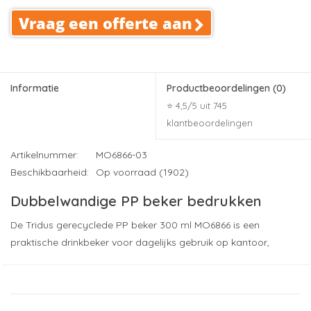
Vraag een offerte aan
Informatie
Productbeoordelingen
(0)
⭐ 4,5/5 uit 745
klantbeoordelingen
Artikelnummer:
MO6866-03
Beschikbaarheid:
Op voorraad (1902)
Dubbelwandige PP beker bedrukken
De Tridus gerecyclede PP beker 300 ml MO6866 is een
praktische drinkbeker voor dagelijks gebruik op kantoor,
onderweg en tijdens evenementen. Dankzij de dubbelwandige
constructie blijven warme en koude dranken langer op
temperatuur, terwijl de buitenzijde prettig vast te houden blijft.