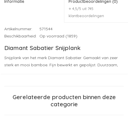
Informatie
Productbeoordelingen
(0)
⭐ 4,5/5 uit 745
klantbeoordelingen
Artikelnummer:
571544
Beschikbaarheid:
Op voorraad (1859)
Diamant Sabatier Snijplank
Snijplank van het merk Diamant Sabatier. Gemaakt van zeer
sterk en mooi bamboe. Fijn bewerkt en gepolijst. Duurzaam,
ecologisch verantwoord, hygiënisch (antibacterieel) en
makkelijk te reinigen. Met metalen ring en lederen koordje. Een
product van topklasse.
Druktechniek (meest gekozen): lasergravure
Gerelateerde producten binnen deze
Drukformaat (indicatie): 60 x 30
categorie
Maximaal aantal drukkleuren: op aanvraag, diverse
mogelijkheden.
Materiaal: bamboe