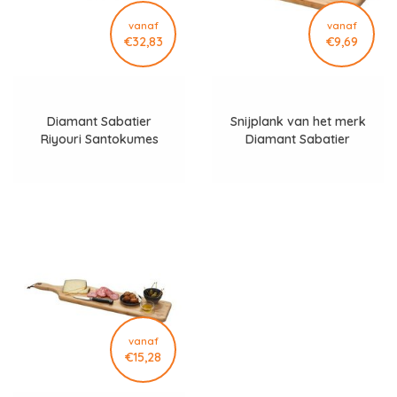
vanaf
vanaf
€32,83
€9,69
Bekijk het hele overzicht van "SERVEERPLANKEN"
Diamant Sabatier
Snijplank van het merk
Riyouri Santokumes
Diamant Sabatier
7448
vanaf
€15,28