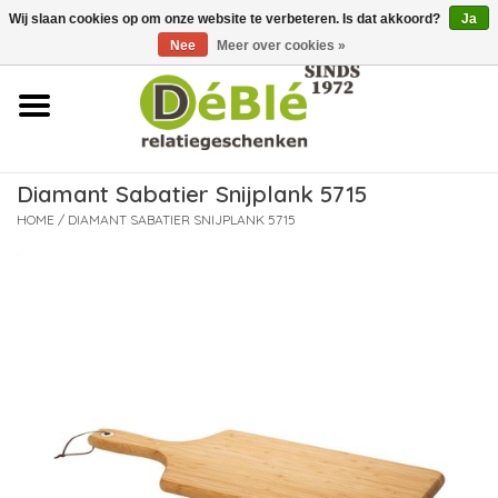
Wij slaan cookies op om onze website te verbeteren. Is dat akkoord?
Ja
Over ons
Nee
Meer over cookies »
Contact
FAQ
Diamant Sabatier Snijplank 5715
Nieuws
HOME
/
DIAMANT SABATIER SNIJPLANK 5715
Leveringsvoorwaarden