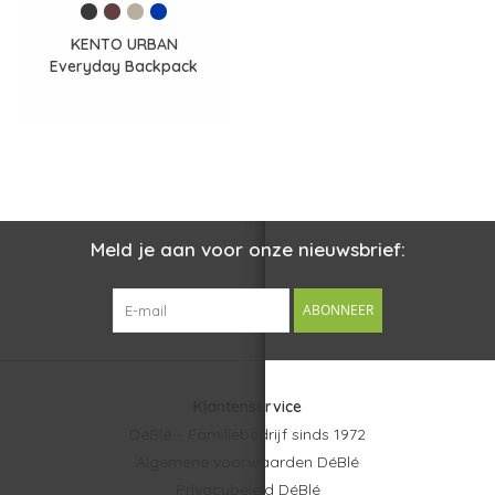
KENTO URBAN
Everyday Backpack
Meld je aan voor onze nieuwsbrief:
ABONNEER
Klantenservice
DéBlé – Familiebedrijf sinds 1972
Algemene voorwaarden DéBlé
Privacybeleid DéBlé