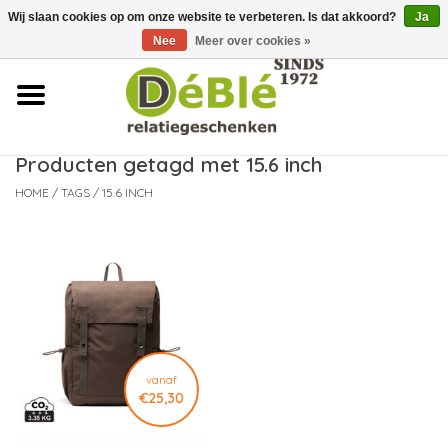
Wij slaan cookies op om onze website te verbeteren. Is dat akkoord?
Ja
Over ons
Nee
Meer over cookies »
Contact
FAQ
Producten getagd met 15.6 inch
HOME
/
TAGS
/
15.6 INCH
Nieuws
Leveringsvoorwaarden
vanaf
€25,30