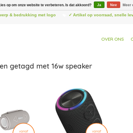
kies op om onze website te verbeteren. Is dat akkoord?
Ja
Nee
Meer 
werp & bedrukking met logo
✓ Artikel op voorraad, snelle l
OVER ONS
en getagd met 16w speaker
vanaf
vanaf