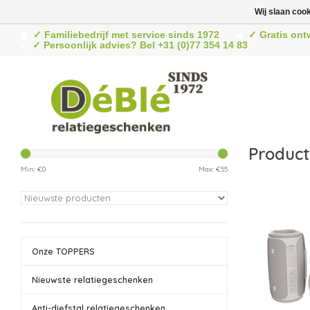
Wij slaan coo
✓ Familiebedrijf met service sinds 1972
✓ Gratis ont
✓ Persoonlijk advies? Bel +31 (0)77 354 14 83
Product
Min: €
0
Max: €
55
Onze TOPPERS
Nieuwste relatiegeschenken
Anti-diefstal relatiegeschenken