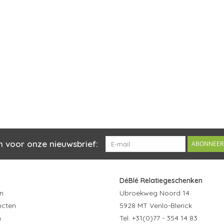
n voor onze nieuwsbrief:
ABONNEER
DéBlé Relatiegeschenken
n
Ubroekweg Noord 14
ucten
5928 MT Venlo-Blerick
n
Tel. +31(0)77 - 354 14 83