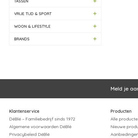
TASSEN
VRIJE TIJD & SPORT
WOON & LIFESTYLE
BRANDS
Meld je aa
Klantenservice
Producten
DéBlé – Familiebedrijf sinds 1972
Alle producte
Algemene voorwaarden DéBlé
Nieuwe prod
Privacybeleid DéBlé
Aanbiedinge