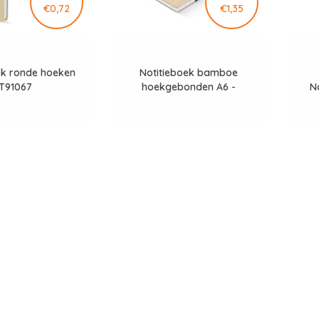
€0,72
€1,35
ek ronde hoeken
Notitieboek bamboe
T91067
hoekgebonden A6 -
N
LT92072