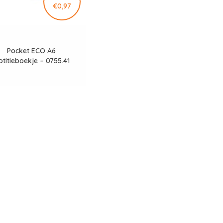
€0,97
Pocket ECO A6
otitieboekje – 0755.41