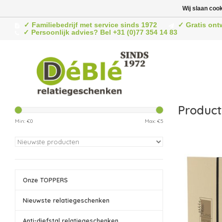
Wij slaan coo
✓ Familiebedrijf met service sinds 1972
✓ Gratis ont
✓ Persoonlijk advies? Bel +31 (0)77 354 14 83
Product
Min: €
0
Max: €
5
Onze TOPPERS
Nieuwste relatiegeschenken
Anti-diefstal relatiegeschenken