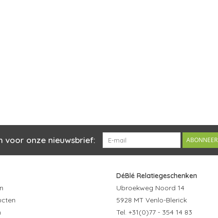
n voor onze nieuwsbrief:
ABONNEER
DéBlé Relatiegeschenken
n
Ubroekweg Noord 14
ucten
5928 MT Venlo-Blerick
n
Tel. +31(0)77 - 354 14 83