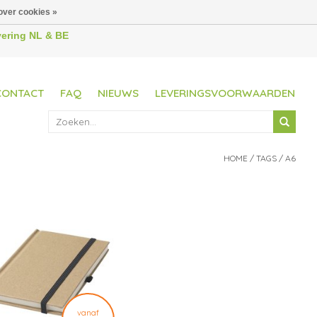
over cookies »
evering NL & BE
CONTACT
FAQ
NIEUWS
LEVERINGSVOORWAARDEN
HOME
/
TAGS
/
A6
vanaf