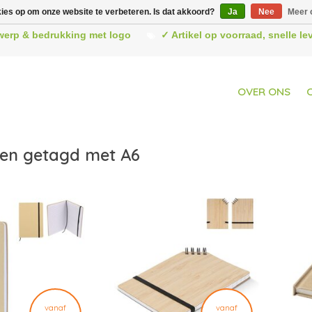
kies op om onze website te verbeteren. Is dat akkoord?
Ja
Nee
Meer 
werp & bedrukking met logo
✓ Artikel op voorraad, snelle l
OVER ONS
en getagd met A6
vanaf
vanaf