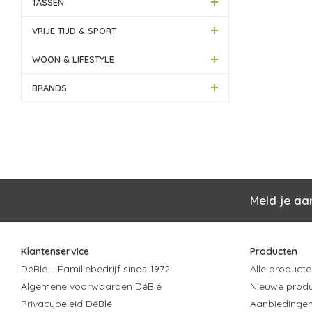
TASSEN
VRIJE TIJD & SPORT
WOON & LIFESTYLE
BRANDS
Meld je aa
Klantenservice
Producten
DéBlé – Familiebedrijf sinds 1972
Alle producte
Algemene voorwaarden DéBlé
Nieuwe prod
Privacybeleid DéBlé
Aanbiedinge