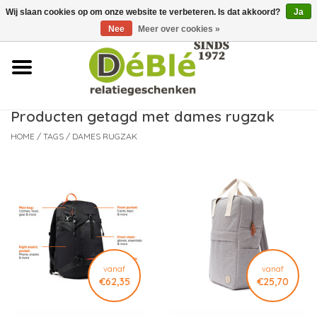
Wij slaan cookies op om onze website te verbeteren. Is dat akkoord?
Ja
Over ons
Nee
Meer over cookies »
Contact
FAQ
Producten getagd met dames rugzak
HOME
/
TAGS
/
DAMES RUGZAK
Nieuws
Leveringsvoorwaarden
vanaf
vanaf
€62,35
€25,70