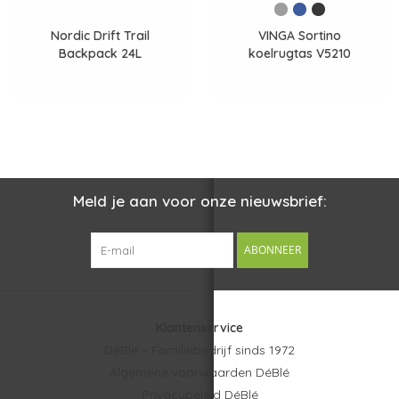
Nordic Drift Trail
VINGA Sortino
Backpack 24L
koelrugtas V5210
Meld je aan voor onze nieuwsbrief:
ABONNEER
Klantenservice
DéBlé – Familiebedrijf sinds 1972
Algemene voorwaarden DéBlé
Privacybeleid DéBlé