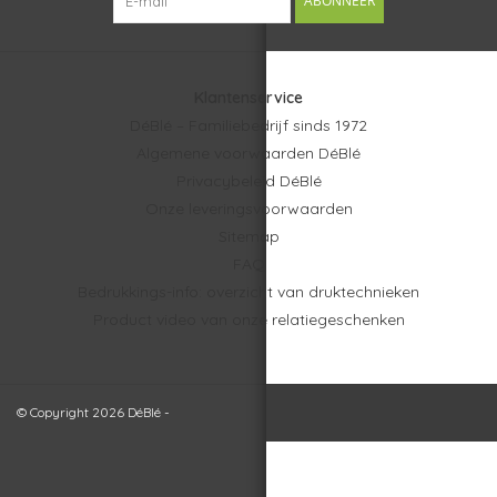
ABONNEER
Klantenservice
DéBlé – Familiebedrijf sinds 1972
Algemene voorwaarden DéBlé
Privacybeleid DéBlé
Onze leveringsvoorwaarden
Sitemap
FAQ
Bedrukkings-info: overzicht van druktechnieken
Product video van onze relatiegeschenken
© Copyright 2026 DéBlé -