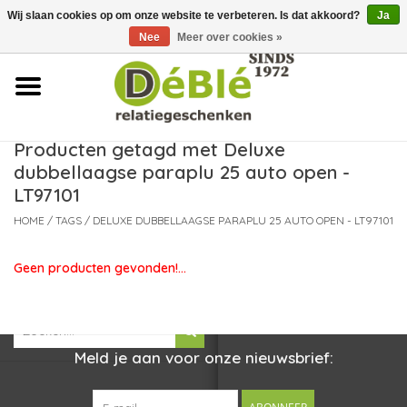
Wij slaan cookies op om onze website te verbeteren. Is dat akkoord?
Ja
Over ons
Nee
Meer over cookies »
Contact
FAQ
Producten getagd met Deluxe
dubbellaagse paraplu 25 auto open -
Nieuws
LT97101
HOME
/
TAGS
/
DELUXE DUBBELLAAGSE PARAPLU 25 AUTO OPEN - LT97101
Leveringsvoorwaarden
Geen producten gevonden!...
Meld je aan voor onze nieuwsbrief: