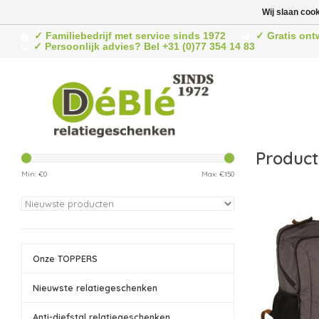
Wij slaan coo
✓ Familiebedrijf met service sinds 1972
✓ Gratis ont
✓ Persoonlijk advies? Bel +31 (0)77 354 14 83
Product
Min: €
0
Max: €
150
Onze TOPPERS
Nieuwste relatiegeschenken
Anti-diefstal relatiegeschenken