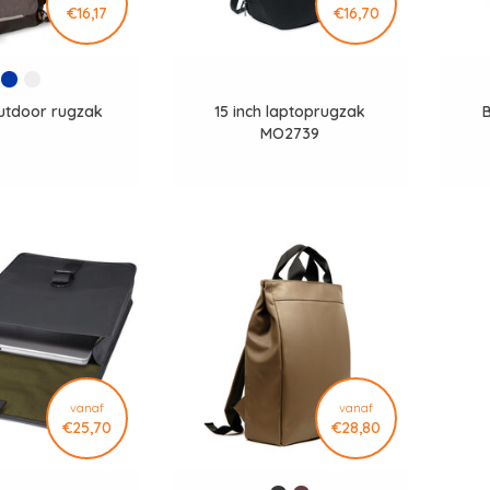
€16,17
€16,70
utdoor rugzak
15 inch laptoprugzak
B
MO2739
vanaf
vanaf
€25,70
€28,80