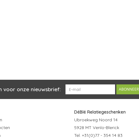
n voor onze nieuwsbrief:
ABONNEER
DéBlé Relatiegeschenken
n
Ubroekweg Noord 14
ucten
5928 MT Venlo-Blerick
n
Tel. +31(0)77 - 354 14 83