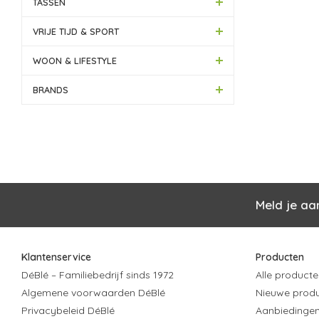
TASSEN
VRIJE TIJD & SPORT
WOON & LIFESTYLE
BRANDS
Meld je aa
Klantenservice
Producten
DéBlé – Familiebedrijf sinds 1972
Alle producte
Algemene voorwaarden DéBlé
Nieuwe prod
Privacybeleid DéBlé
Aanbiedinge