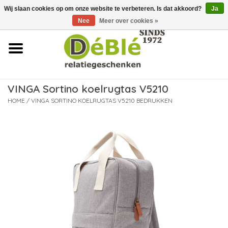
Wij slaan cookies op om onze website te verbeteren. Is dat akkoord?
Ja
Over ons
Nee
Meer over cookies »
Contact
FAQ
VINGA Sortino koelrugtas V5210
Nieuws
HOME
/
VINGA SORTINO KOELRUGTAS V5210 BEDRUKKEN
Leveringsvoorwaarden