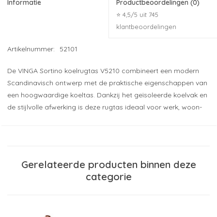
Informatie
Productbeoordelingen
(0)
⭐ 4,5/5 uit 745
klantbeoordelingen
Artikelnummer:
52101
De VINGA Sortino koelrugtas V5210 combineert een modern
Scandinavisch ontwerp met de praktische eigenschappen van
een hoogwaardige koeltas. Dankzij het geïsoleerde koelvak en
de stijlvolle afwerking is deze rugtas ideaal voor werk, woon-
werkverkeer, picknicks, reizen en andere outdooractiviteiten.
Aan de buitenzijde oogt de Sortino als een luxe rugzak, terwijl
de binnenzijde is voorzien van een ruim PEVA-gevoerd
koelcompartiment. Hierdoor blijven lunch, snacks en drankjes
Gerelateerde producten binnen deze
langer koel tijdens dagelijks gebruik.
categorie
Houd eten en drinken langer koel
onderweg
Het ruime hoofdcompartiment is volledig voorzien van een