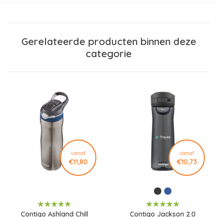
gebruik. De fles is vervaardigd uit helder, BPA-vrij Tritan™
kunststof, een sterk en licht materiaal dat uitstekend bestand
is tegen dagelijks gebruik. Hierdoor is de drinkfles ideaal voor
Gerelateerde producten binnen deze
kantoor, sport, onderweg en reizen.
categorie
Dankzij de innovatieve AUTOSPOUT®-technologie opent de
drinktuit met één druk op de knop, zodat je comfortabel met
één hand kunt drinken. Wanneer de drinktuit gesloten is, blijft
deze beschermd tegen vuil en microben. De geïntegreerde
vergrendeling voorkomt dat de fles onbedoeld opent in een
tas of rugzak, waardoor de Contigo Ashland volledig lekvrij is.
De praktische karabijnhaak maakt het eenvoudig om de fles
aan een tas of rugzak te bevestigen. Het BPA-vrije Tritan™
vanaf
vanaf
€11,80
€10,73
neemt geen geuren of smaken op, zodat iedere drank fris blijft
smaken. Bovendien is de drinkfles vaatwasserbestendig,
waardoor schoonmaken snel en eenvoudig verloopt.
De buitenzijde is uitstekend geschikt voor een professionele
Contigo Ashland Chill
Contigo Jackson 2.0