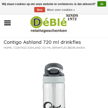
Wij slaan cookies op om onze website te verbeteren. Is dat akkoord?
Ja
Over ons
Nee
Meer over cookies »
Contact
FAQ
Contigo Ashland 720 ml drinkfles
Nieuws
HOME
/
CONTIGO ASHLAND 720 ML DRINKFLES BEDRUKKEN
Leveringsvoorwaarden