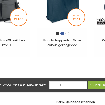
vanaf
vanaf
€21,00
€5,19
ltas 40L zeildoek
Boodschappentas Gave
K
MO2560
colour gerecyclede
n voor onze nieuwsbrief:
ABONNEER
DéBlé Relatiegeschenken