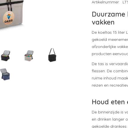
Artikelnummer:
LT
Duurzame k
vakken
De koeltas 15 lite
gekoeld meenemen 
afzonderlijke vakke
producten eenvoudi
De tas is vervaard
flessen. De combina
ruime inhoud maakt
reizen en recreatiev
Houd eten 
De binnenzijde is 
en drinken langer 
gekoelde drankjes