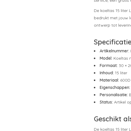
service, een gratis
De koeltas 15 liter
bedrukt met jouw l
ontwerp tot leverin
Specificati
Artikelnummer:
Model:
Koeltas 
Formaat:
30 × 2
Inhoud:
15 liter
Materiaal:
600D 
Eigenschappen:
Personalisatie:
B
Status:
Artikel 
Geschikt al
De koeltas 15 lite