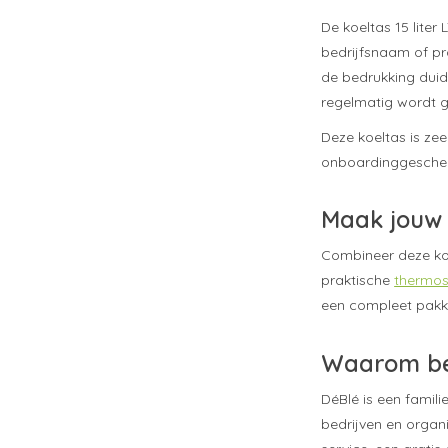
De koeltas 15 lite
bedrijfsnaam of p
de bedrukking duid
regelmatig wordt g
Deze koeltas is zee
onboardinggeschenk
Maak jouw 
Combineer deze ko
praktische
thermos
een compleet pakk
Waarom bes
DéBlé is een famili
bedrijven en organi