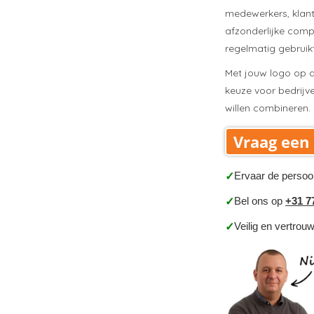
medewerkers, klante
afzonderlijke com
regelmatig gebruikt 
Met jouw logo op de
keuze voor bedrijv
willen combineren.
Vraag een 
Ervaar de persoo
✓
Bel ons op
+31 7
✓
Veilig en vertrou
✓