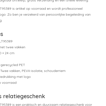
 digitaal ontwerp, gratis verzending en een snelle levering.
 LT95389 is artikel op voorraad en wordt professioneel
ogo. Zo ben je verzekerd van persoonlijke begeleiding van
g.
es
LT95389
met twee vakken
0 × 24 cm
gerecycled PET
Twee vakken, PEVA-isolatie, schouderriem
edrukking met logo
op voorraad
s relatiegeschenk
r LT95389 is een praktisch en duurzaam relatiegeschenk voor