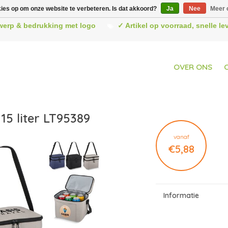
kies op om onze website te verbeteren. Is dat akkoord?
Ja
Nee
Meer 
werp & bedrukking met logo
✓ Artikel op voorraad, snelle l
OVER ONS
15 liter LT95389
vanaf
€5,88
Informatie