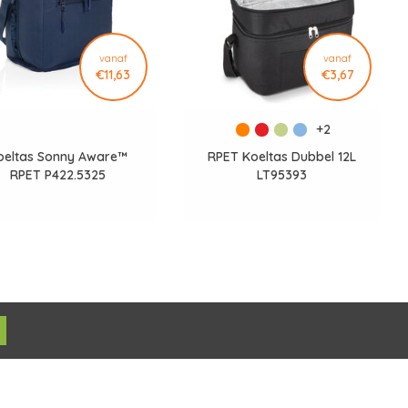
vanaf
vanaf
€11,63
€3,67
+2
oeltas Sonny Aware™
RPET Koeltas Dubbel 12L
RPET P422.5325
LT95393