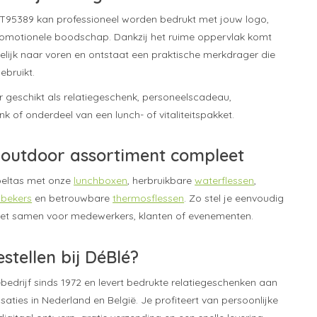
r LT95389 kan professioneel worden bedrukt met jouw logo,
romotionele boodschap. Dankzij het ruime oppervlak komt
elijk naar voren en ontstaat een praktische merkdrager die
ebruikt.
r geschikt als relatiegeschenk, personeelscadeau,
 of onderdeel van een lunch- of vitaliteitspakket.
outdoor assortiment compleet
eltas met onze
lunchboxen
, herbruikbare
waterflessen
,
bekers
en betrouwbare
thermosflessen
. Zo stel je eenvoudig
et samen voor medewerkers, klanten of evenementen.
tellen bij DéBlé?
ebedrijf sinds 1972 en levert bedrukte relatiegeschenken aan
saties in Nederland en België. Je profiteert van persoonlijke