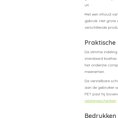
uit.
Met een inhoud van 
gebruik. Het grote
verschillende prod
Praktische
De slimme indelin
standaard koeltas 
het onderste compa
meenemen.
De verstelbare sc
aan de gebruiker 
PET past hij boven
relatiegeschenken
.
Bedrukken 