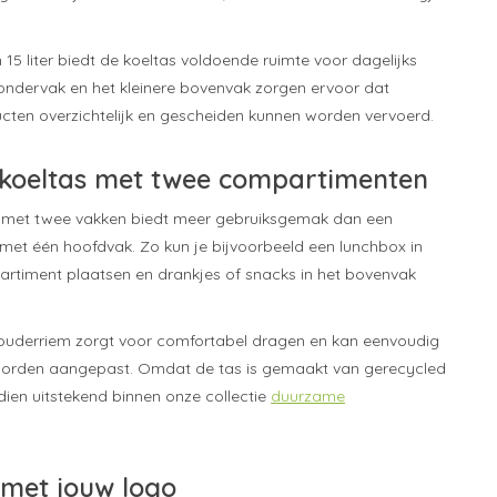
15 liter biedt de koeltas voldoende ruimte voor dagelijks
 ondervak en het kleinere bovenvak zorgen ervoor dat
ucten overzichtelijk en gescheiden kunnen worden vervoerd.
 koeltas met twee compartimenten
g met twee vakken biedt meer gebruiksgemak dan een
met één hoofdvak. Zo kun je bijvoorbeeld een lunchbox in
rtiment plaatsen en drankjes of snacks in het bovenvak
houderriem zorgt voor comfortabel dragen en kan eenvoudig
worden aangepast. Omdat de tas is gemaakt van gerecycled
dien uitstekend binnen onze collectie
duurzame
met jouw logo