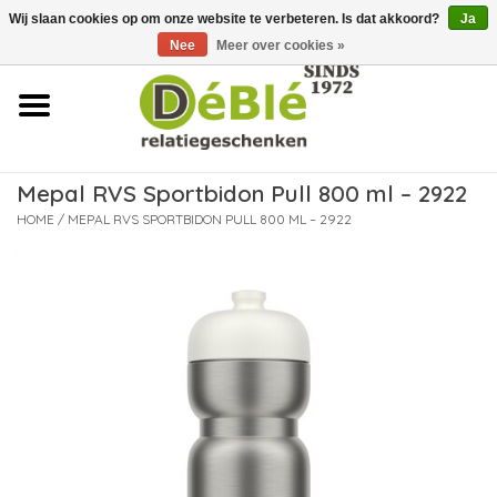
Wij slaan cookies op om onze website te verbeteren. Is dat akkoord?
Ja
Over ons
Nee
Meer over cookies »
Contact
FAQ
Mepal RVS Sportbidon Pull 800 ml – 2922
Nieuws
HOME
/
MEPAL RVS SPORTBIDON PULL 800 ML – 2922
Leveringsvoorwaarden