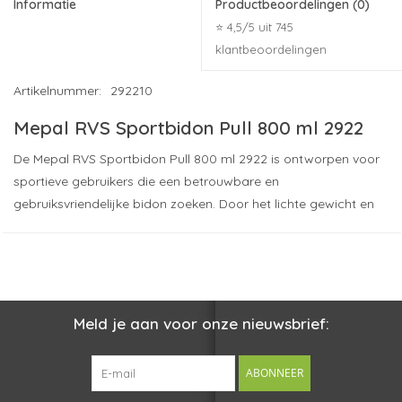
Informatie
Productbeoordelingen
(0)
⭐ 4,5/5 uit 745
klantbeoordelingen
Artikelnummer:
292210
Mepal RVS Sportbidon Pull 800 ml 2922
De Mepal RVS Sportbidon Pull 800 ml 2922 is ontworpen voor
sportieve gebruikers die een betrouwbare en
gebruiksvriendelijke bidon zoeken. Door het lichte gewicht en
het enkelwandige ontwerp laat de bidon zich moeiteloos
meenemen tijdens fietsen, trainen of onderweg.
De PP kunststof schroefdop met siliconen drinkstop maakt
bediening met één hand eenvoudig en voorkomt lekkage.
Meld je aan voor onze nieuwsbrief:
Hierdoor blijft je sporttas of rugzak schoon en hoef je tijdens
beweging niet te stoppen om te drinken. De bidon past in de
meeste fiets- en sportbidonhouders en is eenvoudig te vullen
ABONNEER
en te reinigen.